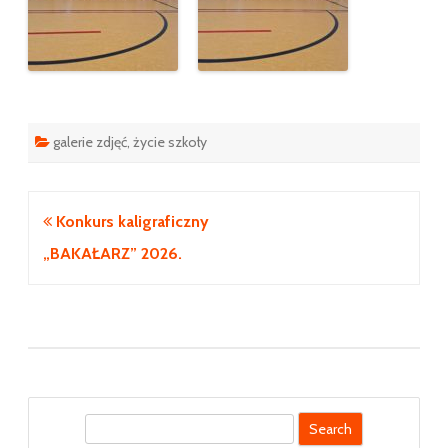
galerie zdjęć
,
życie szkoły
Nawigacja
Konkurs kaligraficzny
wpisu
„BAKAŁARZ” 2026.
S
e