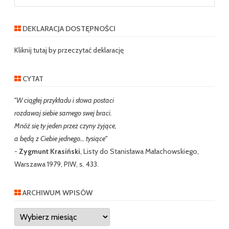
a
r
DEKLARACJA DOSTĘPNOŚCI
c
h
Kliknij tutaj by przeczytać deklarację
CYTAT
"W ciągłej przykładu i słowa postaci
rozdawaj siebie samego swej braci.
Mnóż się ty jeden przez czyny żyjące,
a będą z Ciebie jednego… tysiące"
-
Zygmunt Krasiński
, Listy do Stanisława Małachowskiego,
Warszawa 1979, PIW, s. 433.
ARCHIWUM WPISÓW
Archiwum
wpisów