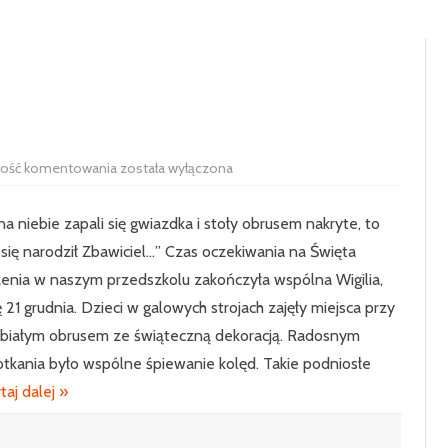
RADA RODZICÓW
100-LECIE SZKOŁY
UCZNIOWIE
HISTORIA SZKOŁY
SAMORZĄD 
PODSTAWOWE
SIEKIERCZYN
Wigilia
wość komentowania
została wyłączona
ODDZIAŁ P
2020
KLASA 1
a niebie zapali się gwiazdka i stoły obrusem nakryte, to
KLASA 2
się narodził Zbawiciel…” Czas oczekiwania na Święta
nia w naszym przedszkolu zakończyła wspólna Wigilia,
KLASA 3
ę 21 grudnia. Dzieci w galowych strojach zajęły miejsca przy
KLASA 4
 białym obrusem ze świąteczną dekoracją. Radosnym
kania było wspólne śpiewanie kolęd. Takie podniosłe
KLASA 5
taj dalej »
KLASA 6