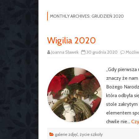
MONTHLY ARCHIVES:
GRUDZIEŃ 2020
Wigilia 2020
Joanna Sławek
30 grudnia 2020
Możli
„Gdy pierwsza n
znaczy że nam 
Bożego Narodze
która odbyła si
stole zakrytym
elementem spot
chwile nie…
Czy
galerie zdjęć
,
życie szkoły