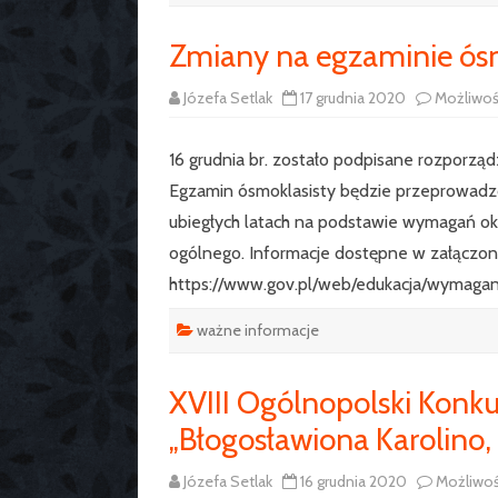
Zmiany na egzaminie ós
Józefa Setlak
17 grudnia 2020
Możliwo
16 grudnia br. zostało podpisane rozporz
Egzamin ósmoklasisty będzie przeprowadz
ubiegłych latach na podstawie wymagań ok
ogólnego. Informacje dostępne w załączonych
https://www.gov.pl/web/edukacja/wymaga
ważne informacje
XVIII Ogólnopolski Konku
„Błogosławiona Karolino
Józefa Setlak
16 grudnia 2020
Możliwo