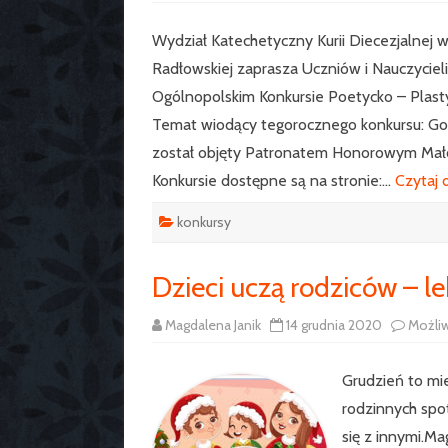
Wydział Katechetyczny Kurii Diecezjalnej 
Radłowskiej zaprasza Uczniów i Nauczyciel
Ogólnopolskim Konkursie Poetycko – Plast
Temat wiodący tegorocznego konkursu: God
został objęty Patronatem Honorowym Małop
Konkursie dostępne są na stronie:…
Czytaj 
konkursy
Dzieci uczą rodziców – le
Magdalena Janik
14 grudnia 2020
Możli
Grudzień to mie
rodzinnych spot
się z innymi.M