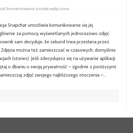
Warto
wość komentowania
została wyłączona
wiedzieć…
acja Snapchat umożliwia komunikowanie się jej
głównie za pomocą wyświetlanych jednorazowo zdjęć
kownik sam decyduje, ile sekund trwa przesłana przez
a. Zdjęcia można też zamieszczać w czasowych, domyślnie
cjach (stories). Jeśli zdecydujesz się na używanie aplikacji
ętaj o dbaniu o swoją prywatność – zgodnie z poniższymi
zamieszczaj zdjęć swojego najbliższego otoczenia –…