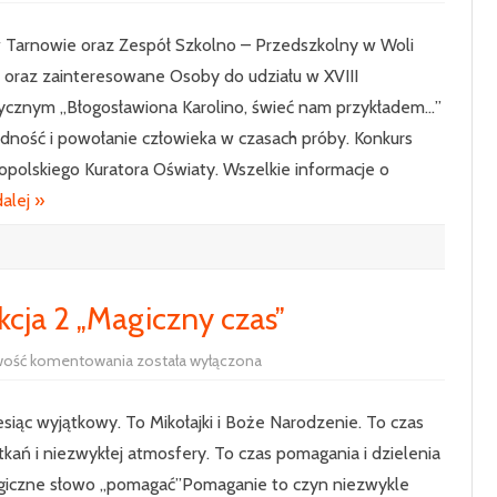
Konkurs
Poetycko
w Tarnowie oraz Zespół Szkolno – Przedszkolny w Woli
–
Plastyczny
i oraz zainteresowane Osoby do udziału w XVIII
„Błogosławiona
Karolino,
ycznym „Błogosławiona Karolino, świeć nam przykładem…”
świeć
nam
ność i powołanie człowieka w czasach próby. Konkurs
przykładem…”
olskiego Kuratora Oświaty. Wszelkie informacje o
dalej »
kcja 2 „Magiczny czas”
Dzieci
wość komentowania
została wyłączona
uczą
rodziców
–
siąc wyjątkowy. To Mikołajki i Boże Narodzenie. To czas
lekcja
2
kań i niezwykłej atmosfery. To czas pomagania i dzielenia
„Magiczny
czas”
agiczne słowo „pomagać”Pomaganie to czyn niezwykle