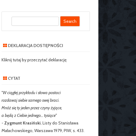
S
SZKOLNY SZKOŁY
e
J NR 2 W
a
IE
r
DEKLARACJA DOSTĘPNOŚCI
c
RZEDSZKOLNY
h
Kliknij tutaj by przeczytać deklarację
CYTAT
"W ciągłej przykładu i słowa postaci
rozdawaj siebie samego swej braci.
Mnóż się ty jeden przez czyny żyjące,
a będą z Ciebie jednego… tysiące"
-
Zygmunt Krasiński
, Listy do Stanisława
Małachowskiego, Warszawa 1979, PIW, s. 433.