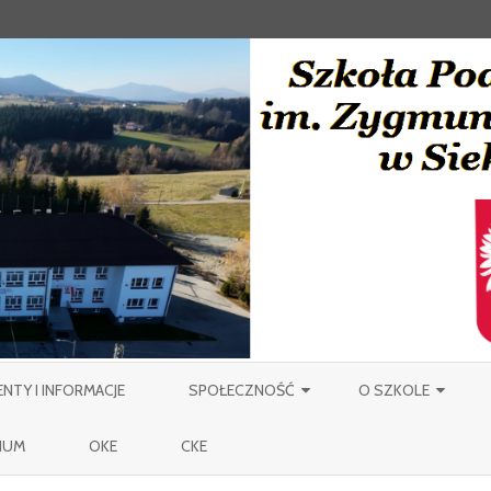
Skip
to
TY I INFORMACJE
SPOŁECZNOŚĆ
O SZKOLE
content
NAUCZYCIELE
PATRON
IUM
OKE
CKE
PRACOWNICY OBSŁUGI SZKOŁY
MIEJSCOWOŚĆ