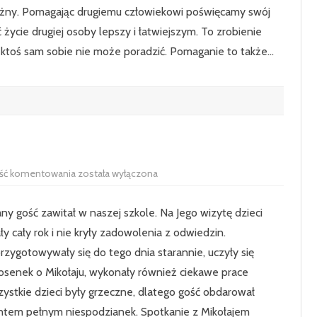
ażny. Pomagając drugiemu człowiekowi poświęcamy swój
ć życie drugiej osoby lepszy i łatwiejszym. To zrobienie
 ktoś sam sobie nie może poradzić. Pomaganie to także…
Spotkanie
ść komentowania
została wyłączona
z
Mikołajem
y gość zawitał w naszej szkole. Na Jego wizytę dzieci
ały cały rok i nie kryły zadowolenia z odwiedzin.
rzygotowywały się do tego dnia starannie, uczyły się
iosenek o Mikołaju, wykonały również ciekawe prace
ystkie dzieci były grzeczne, dlatego gość obdarował
tem pełnym niespodzianek. Spotkanie z Mikołajem