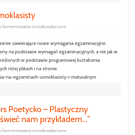
KLASA 7
moklasisty
KLASA 8
Zmiany
ść komentowania
została wyłączona
na
egzaminie
ósmoklasisty
ądzenie zawierające nowe wymagania egzaminacyjne.
ony na podstawie wymagań egzaminacyjnych, a nie jak w
reślonych w podstawie programowej kształcenia
 niżej plikach i na stronie:
nia-na-egzaminach-osmoklasisty-i-maturalnym
rs Poetycko – Plastyczny
, świeć nam przykładem…”
XVIII
ść komentowania
została wyłączona
Ogólnopolski