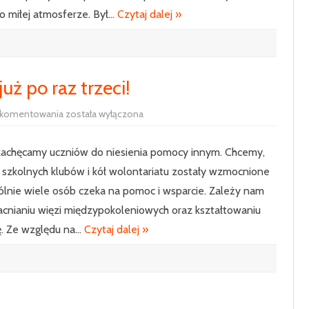
o miłej atmosferze. Był…
Czytaj dalej »
uż po raz trzeci!
Akcja
 komentowania
została wyłączona
„Razem
na
Święta”
 zachęcamy uczniów do niesienia pomocy innym. Chcemy,
już
po
 szkolnych klubów i kół wolontariatu zostały wzmocnione
raz
trzeci!
ólnie wiele osób czeka na pomoc i wsparcie. Zależy nam
cnianiu więzi międzypokoleniowych oraz kształtowaniu
ę. Ze względu na…
Czytaj dalej »