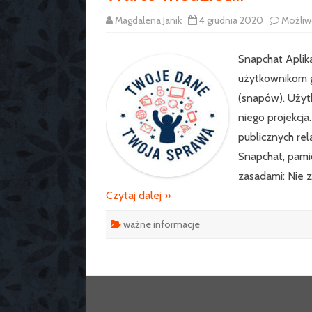
Magdalena Janik
4 grudnia 2020
Możli
Snapchat Aplik
użytkownikom 
(snapów). Użyt
niego projekcj
publicznych rela
Snapchat, pami
zasadami: Nie 
Czytaj dalej »
ważne informacje