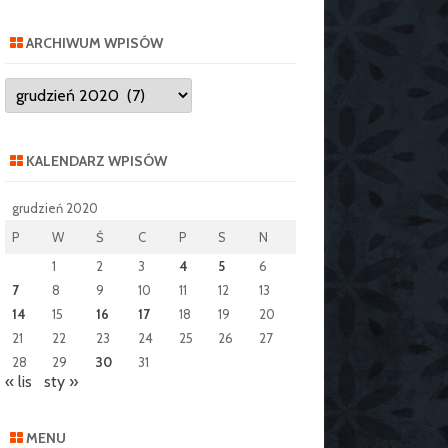
ARCHIWUM WPISÓW
Archiwum
wpisów
KALENDARZ WPISÓW
grudzień 2020
P
W
Ś
C
P
S
N
1
2
3
4
5
6
7
8
9
10
11
12
13
14
15
16
17
18
19
20
21
22
23
24
25
26
27
28
29
30
31
« lis
sty »
MENU