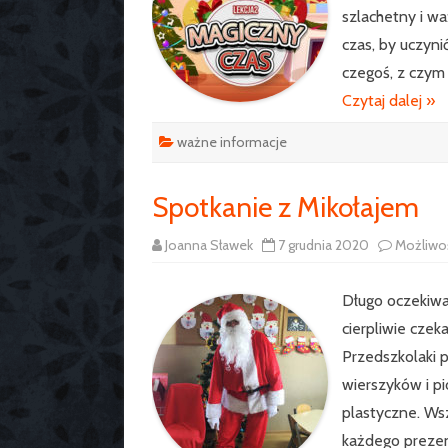
szlachetny i w
czas, by uczyni
czegoś, z czym
Czytaj dalej »
ważne informacje
Spotkanie z Mikołajem
Joanna Sławek
7 grudnia 2020
Możliwo
Długo oczekiwan
cierpliwie czek
Przedszkolaki p
wierszyków i p
plastyczne. Wsz
każdego prezen