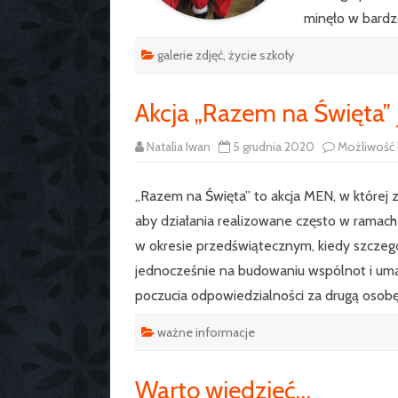
minęło w bardz
galerie zdjęć
,
życie szkoły
Akcja „Razem na Święta” j
Natalia Iwan
5 grudnia 2020
Możliwość
„Razem na Święta” to akcja MEN, w której
aby działania realizowane często w ramach
w okresie przedświątecznym, kiedy szczeg
jednocześnie na budowaniu wspólnot i uma
poczucia odpowiedzialności za drugą osob
ważne informacje
Warto wiedzieć…