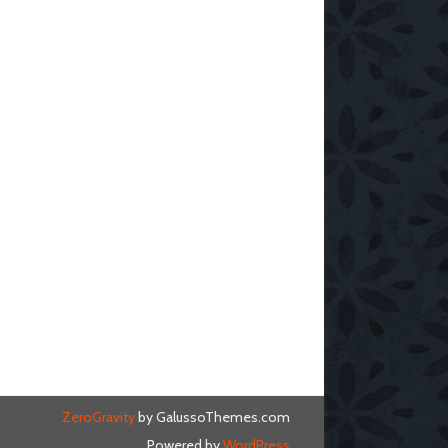
ZeroGravity
by GalussoThemes.com
Powered by
WordPress