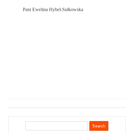
Pani Ewelina Hybel-Sułkowska
S
e