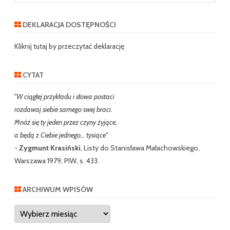
a
r
DEKLARACJA DOSTĘPNOŚCI
c
h
Kliknij tutaj by przeczytać deklarację
CYTAT
"W ciągłej przykładu i słowa postaci
rozdawaj siebie samego swej braci.
Mnóż się ty jeden przez czyny żyjące,
a będą z Ciebie jednego… tysiące"
-
Zygmunt Krasiński
, Listy do Stanisława Małachowskiego,
Warszawa 1979, PIW, s. 433.
ARCHIWUM WPISÓW
Archiwum
wpisów