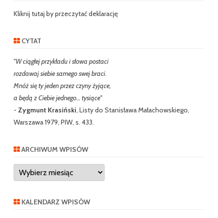
c
h
Kliknij tutaj by przeczytać deklarację
CYTAT
"W ciągłej przykładu i słowa postaci
rozdawaj siebie samego swej braci.
Mnóż się ty jeden przez czyny żyjące,
a będą z Ciebie jednego… tysiące"
-
Zygmunt Krasiński
, Listy do Stanisława Małachowskiego,
Warszawa 1979, PIW, s. 433.
ARCHIWUM WPISÓW
Archiwum
wpisów
KALENDARZ WPISÓW