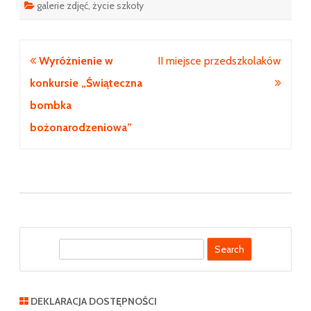
galerie zdjęć
,
życie szkoły
Nawigacja
Wyróżnienie w
II miejsce przedszkolaków
wpisu
konkursie „Świąteczna
bombka
bożonarodzeniowa”
S
e
a
r
DEKLARACJA DOSTĘPNOŚCI