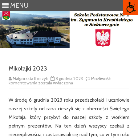
MENU
Skip
to
content
Mikołajki 2023
Małgorzata Koszyk
8 grudnia 2023
Możliwość
Mikołajki
komentowania
została wyłączona
2023
W środę 6 grudnia 2023 roku przedszkolaki i uczniowie
naszej szkoły od rana cieszyli się z obecności Świętego
Mikołaja, który przybył do naszej szkoły z workiem
pełnym prezentów. Na ten dzień wszyscy czekali z
niecierpliwością i zastanawiali się nad tym, co w tym roku