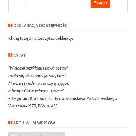
S
e
a
r
DEKLARACJA DOSTĘPNOŚCI
c
h
Kliknij tutaj by przeczytać deklarację
CYTAT
"W ciągłej przykładu i słowa postaci
rozdawaj siebie samego swej braci.
Mnóż się ty jeden przez czyny żyjące,
a będą z Ciebie jednego… tysiące"
-
Zygmunt Krasiński
, Listy do Stanisława Małachowskiego,
Warszawa 1979, PIW, s. 433.
ARCHIWUM WPISÓW
Archiwum