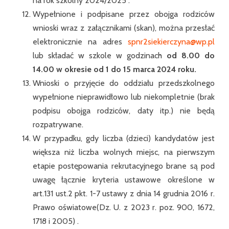
na rok szkolny 2024/2025”.
Wypełnione i podpisane przez obojga rodziców
wnioski wraz z załącznikami (skan), można przesłać
elektronicznie na adres
spnr2siekierczyna@wp.pl
lub składać w szkole w godzinach
od 8.00 do
14.00 w okresie od 1 do 15 marca 2024
roku.
Wnioski o przyjęcie do oddziału przedszkolnego
wypełnione nieprawidłowo lub niekompletnie (brak
podpisu obojga rodziców, daty itp.) nie będą
rozpatrywane.
W przypadku, gdy liczba (dzieci) kandydatów jest
większa niż liczba wolnych miejsc, na pierwszym
etapie postępowania rekrutacyjnego brane są pod
uwagę łącznie kryteria ustawowe określone w
art.131 ust.2 pkt. 1-7 ustawy z dnia 14 grudnia 2016 r.
Prawo oświatowe(Dz. U. z 2023 r. poz. 900, 1672,
1718 i 2005) .