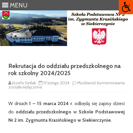
MENU
Skip
to
content
Rekrutacja do oddziału przedszkolnego na
rok szkolny 2024/2025
Józefa Setlak
13 lutego 2024
Możliwość komentowania
Rekrutacja
została wyłączona
do
oddziału
przedszkolnego
na
W dniach
1 – 15 marca 2024
r
. odbędą się zapisy dzieci
rok
szkolny
do
oddziału
przedszkolnego
w
Szkole Podstawowej
2024/2025
Nr 2 im. Zygmunta Krasińskiego w Siekierczynie.