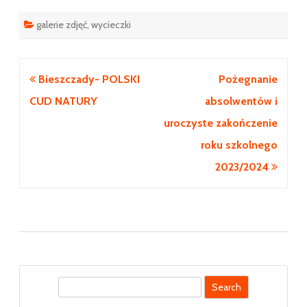
galerie zdjęć
,
wycieczki
Nawigacja
Bieszczady- POLSKI
Pożegnanie
wpisu
CUD NATURY
absolwentów i
uroczyste zakończenie
roku szkolnego
2023/2024
S
e