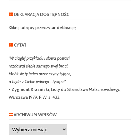
a
r
DEKLARACJA DOSTĘPNOŚCI
c
h
Kliknij tutaj by przeczytać deklarację
CYTAT
"W ciągłej przykładu i słowa postaci
rozdawaj siebie samego swej braci.
Mnóż się ty jeden przez czyny żyjące,
a będą z Ciebie jednego… tysiące"
-
Zygmunt Krasiński
, Listy do Stanisława Małachowskiego,
Warszawa 1979, PIW, s. 433.
ARCHIWUM WPISÓW
Archiwum
wpisów