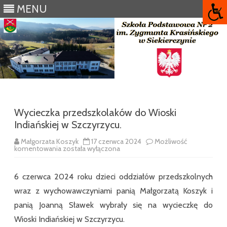
MENU
Skip
to
content
Wycieczka przedszkolaków do Wioski
Indiańskiej w Szczyrzycu.
Małgorzata Koszyk
17 czerwca 2024
Możliwość
Wycieczka
komentowania
została wyłączona
przedszkolaków
do
Wioski
6 czerwca 2024 roku dzieci oddziałów przedszkolnych
Indiańskiej
w
wraz z wychowawczyniami panią Małgorzatą Koszyk i
Szczyrzycu.
panią Joanną Sławek wybrały się na wycieczkę do
Wioski Indiańskiej w Szczyrzycu.