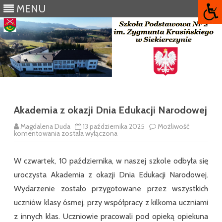
MENU
Skip
to
content
Akademia z okazji Dnia Edukacji Narodowej
Magdalena Duda
13 października 2025
Możliwość
Akademia
komentowania
została wyłączona
z
okazji
Dnia
W czwartek, 10 października, w naszej szkole odbyła się
Edukacji
Narodowej
uroczysta Akademia z okazji Dnia Edukacji Narodowej.
Wydarzenie zostało przygotowane przez wszystkich
uczniów klasy ósmej, przy współpracy z kilkoma uczniami
z innych klas. Uczniowie pracowali pod opieką opiekuna