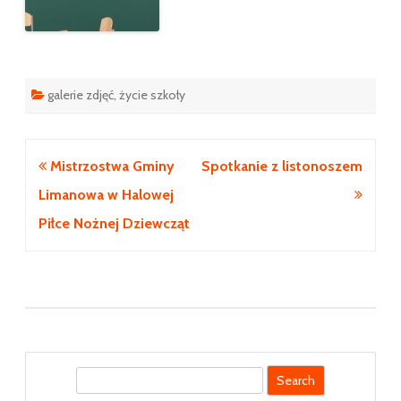
galerie zdjęć
,
życie szkoły
Nawigacja
Mistrzostwa Gminy
Spotkanie z listonoszem
wpisu
Limanowa w Halowej
Piłce Nożnej Dziewcząt
S
e