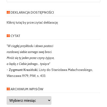
a
r
DEKLARACJA DOSTĘPNOŚCI
c
h
Kliknij tutaj by przeczytać deklarację
CYTAT
"W ciągłej przykładu i słowa postaci
rozdawaj siebie samego swej braci.
Mnóż się ty jeden przez czyny żyjące,
a będą z Ciebie jednego… tysiące"
-
Zygmunt Krasiński
, Listy do Stanisława Małachowskiego,
Warszawa 1979, PIW, s. 433.
ARCHIWUM WPISÓW
Archiwum
wpisów