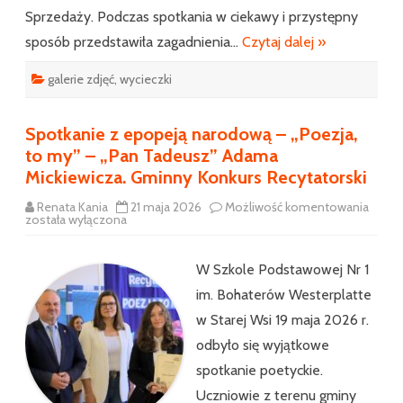
Sprzedaży. Podczas spotkania w ciekawy i przystępny
sposób przedstawiła zagadnienia…
Czytaj dalej »
galerie zdjęć
,
wycieczki
Spotkanie z epopeją narodową – „Poezja,
to my” – „Pan Tadeusz” Adama
Mickiewicza. Gminny Konkurs Recytatorski
Spotk
Renata Kania
21 maja 2026
Możliwość komentowania
z
została wyłączona
epope
naro
–
W Szkole Podstawowej Nr 1
„Poez
to
im. Bohaterów Westerplatte
my”
–
w Starej Wsi 19 maja 2026 r.
„Pan
Tadeu
odbyło się wyjątkowe
Adam
Micki
spotkanie poetyckie.
Gmin
Konku
Uczniowie z terenu gminy
Recyt