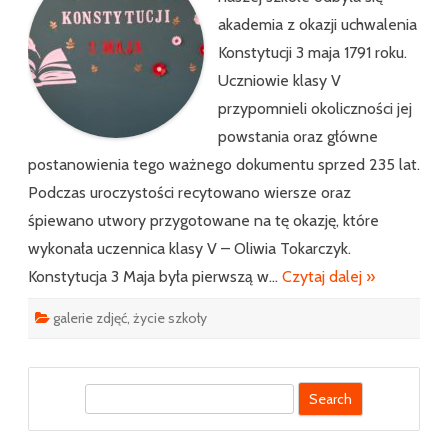
akademia z okazji uchwalenia
Konstytucji 3 maja 1791 roku.
Uczniowie klasy V
przypomnieli okoliczności jej
powstania oraz główne
postanowienia tego ważnego dokumentu sprzed 235 lat.
Podczas uroczystości recytowano wiersze oraz
śpiewano utwory przygotowane na tę okazję, które
wykonała uczennica klasy V – Oliwia Tokarczyk.
Konstytucja 3 Maja była pierwszą w…
Czytaj dalej »
galerie zdjęć
,
życie szkoły
S
e
a