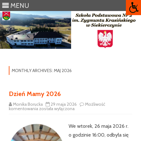
MENU
Skip
to
content
MONTHLY ARCHIVES:
MAJ 2026
Dzień Mamy 2026
Monika Borucka
29 maja 2026
Możliwość
Dzień
komentowania
została wyłączona
Mamy
2026
We wtorek, 26 maja 2026 r.
o godzinie 16:00, odbyła się