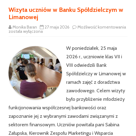
Wizyta uczniów w Banku Spółdzielczym w
Limanowej
Wizy
Monika Baran
27 maja 2026
Możliwość komentowania
uczn
została wyłączona
w
Bank
Spół
W poniedziałek, 25 maja
w
Lima
2026 r., uczniowie klas VII i
VIII odwiedzili Bank
Spółdzielczy w Limanowej w
ramach zajęć z doradztwa
zawodowego. Celem wizyty
było przybliżenie młodzieży
funkcjonowania współczesnej bankowości oraz
zapoznanie jej z wybranymi zawodami związanymi z
sektorem finansowym. Uczniów powitała pani Sabina
Załupska, Kierownik Zespołu Marketingu i Wsparcia