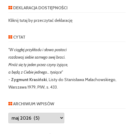
r
DEKLARACJA DOSTĘPNOŚCI
c
h
Kliknij tutaj by przeczytać deklarację
CYTAT
"W ciągłej przykładu i słowa postaci
rozdawaj siebie samego swej braci.
Mnóż się ty jeden przez czyny żyjące,
a będą z Ciebie jednego… tysiące"
-
Zygmunt Krasiński
, Listy do Stanisława Małachowskiego,
Warszawa 1979, PIW, s. 433.
ARCHIWUM WPISÓW
Archiwum
wpisów