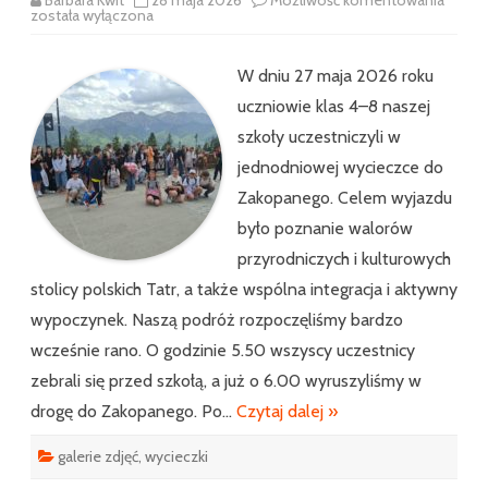
uczni
została wyłączona
klas
4–
8
W dniu 27 maja 2026 roku
do
Zakop
uczniowie klas 4–8 naszej
szkoły uczestniczyli w
jednodniowej wycieczce do
Zakopanego. Celem wyjazdu
było poznanie walorów
przyrodniczych i kulturowych
stolicy polskich Tatr, a także wspólna integracja i aktywny
wypoczynek. Naszą podróż rozpoczęliśmy bardzo
wcześnie rano. O godzinie 5.50 wszyscy uczestnicy
zebrali się przed szkołą, a już o 6.00 wyruszyliśmy w
drogę do Zakopanego. Po…
Czytaj dalej »
galerie zdjęć
,
wycieczki