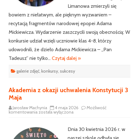
Limanowa zmierzyli się
bowiem z niełatwym, ale pięknym wyzwaniem –
recytacją fragmentów narodowej epopei Adama
Mickiewicza. Wydarzenie zaszczycili swoją obecnością: W
konkursie udział wzięli uczniowie klas 4-8, którzy
udowodnili, że dzieło Adama Mickiewicza – „Pan
Tadeusz” nie tylko…
Czytaj dalej »
galerie zdjęć
,
konkursy
,
sukcesy
Akademia z okazji uchwalenia Konstytucji 3
Maja
Jarosław Machynia
4 maja 2026
Możliwość
Akademia
komentowania
została wyłączona
z
okazji
uchwalenia
Konstytucji
Dnia 30 kwietnia 2026 r. w
3
Maja
naszej szkole odbyła się