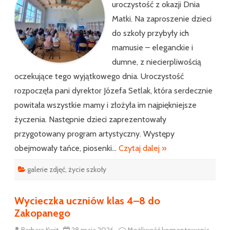
uroczystość z okazji Dnia
Matki. Na zaproszenie dzieci
do szkoły przybyły ich
mamusie – eleganckie i
dumne, z niecierpliwością
oczekujące tego wyjątkowego dnia. Uroczystość
rozpoczęła pani dyrektor Józefa Setlak, która serdecznie
powitała wszystkie mamy i złożyła im najpiękniejsze
życzenia. Następnie dzieci zaprezentowały
przygotowany program artystyczny. Występy
obejmowały tańce, piosenki…
Czytaj dalej »
galerie zdjęć
,
życie szkoły
Wycieczka uczniów klas 4–8 do
Zakopanego
Wycie
Barbara Kwit
28 maja 2026
Możliwość komentowania