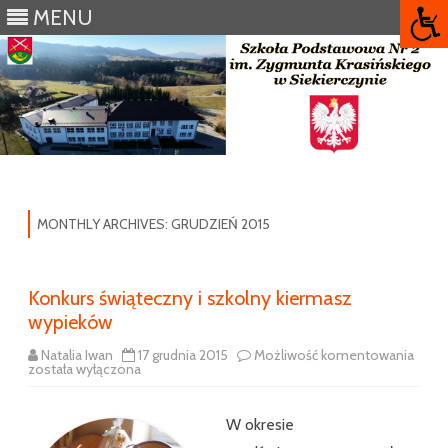
MENU
Skip
to
content
MONTHLY ARCHIVES:
GRUDZIEŃ 2015
Konkurs świąteczny i szkolny kiermasz
wypieków
Konku
Natalia Iwan
17 grudnia 2015
Możliwość komentowania
świąt
została wyłączona
i
szkol
kierm
W okresie
wypi