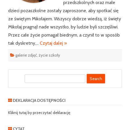
przedszkolnych oraz małe
dzieci pozaszkolne zostały zaproszone, aby spotkać się
ze świętym Mikołajem. Wszyscy dobrze wiedzą, iż święty
Mikołaj pragnął nade wszystko, by ludzie byli szczęśliwi.
Przez całe życie pomagał biednym, a czynił to w sposób
tak dyskretny,…
Czytaj dalej »
galerie zdjęć
,
życie szkoły
S
e
a
r
DEKLARACJA DOSTĘPNOŚCI
c
h
Kliknij tutaj by przeczytać deklarację
CYTAT