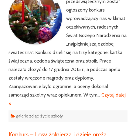
przedświątecznym został
ogłoszony konkurs
wprowadzający nas w klimat
oczekiwanych, radosnych
Świąt Bożego Narodzenia na
„najpiękniejszą ozdobę
świąteczną”. Konkurs dzielił się na trzy kategorie: kartka
świąteczna, ozdoba świąteczna oraz stroik. Prace
należało złożyć do 17 grudnia 2015 r., a podczas apelu
zostały wręczone nagrody oraz dyplomy.
Zaangażowanie było ogromne, a oceny dokonał
samorząd szkolny wraz opiekunem. W tym…
Czytaj dalej
»
galerie zdjęć
,
życie szkoły
Konkurs – Losy żołnierza i dzieje oręża