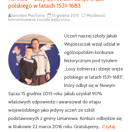
polskiego w latach 1531-1683
Jarosław Machynia
15 grudnia 2015
Możliwość
Konkurs
komentowania
została wyłączona
–
Losy
żołnierza
i
Uczeń naszej szkoły Jakub
dzieje
oręża
Wojcieszczak wziął udział w
polskiego
w
ogólnopolskim konkursie
latach
1531-
historycznym pod tytułem
1683
,,Losy żołnierza i dzieje oręża
polskiego w latach 1531-1683”,
który odbył się w Nowym
Sączu 15 grudnia 2015 roku. Jakub uzyskał 90%
właściwych odpowiedzi i awansował do etapu
wojewódzkiego jako jedyny uczeń ze szkół
podstawowych z gminy Limanowa. Konkurs odbędzie się
w Krakowie 22 marca 2016 roku. Gratulujemy…
Czytaj