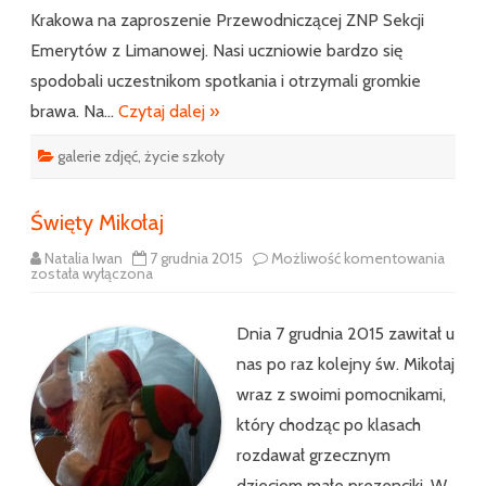
Krakowa na zaproszenie Przewodniczącej ZNP Sekcji
Emerytów z Limanowej. Nasi uczniowie bardzo się
spodobali uczestnikom spotkania i otrzymali gromkie
brawa. Na…
Czytaj dalej »
galerie zdjęć
,
życie szkoły
Święty Mikołaj
Święt
Natalia Iwan
7 grudnia 2015
Możliwość komentowania
Mikoła
została wyłączona
Dnia 7 grudnia 2015 zawitał u
nas po raz kolejny św. Mikołaj
wraz z swoimi pomocnikami,
który chodząc po klasach
rozdawał grzecznym
dzieciom małe prezenciki. W