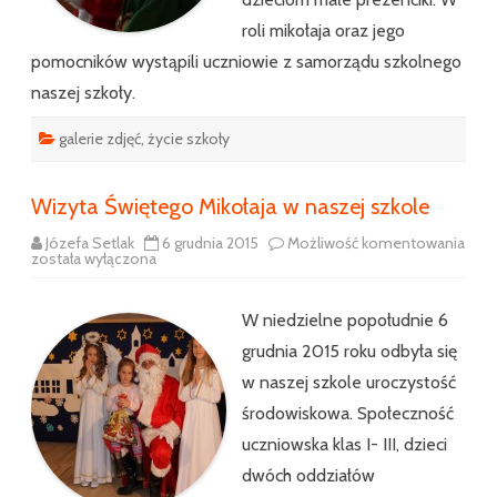
roli mikołaja oraz jego
pomocników wystąpili uczniowie z samorządu szkolnego
naszej szkoły.
galerie zdjęć
,
życie szkoły
Wizyta Świętego Mikołaja w naszej szkole
Józefa Setlak
6 grudnia 2015
Możliwość komentowania
Wizyta
została wyłączona
Świętego
Mikołaja
w
naszej
W niedzielne popołudnie 6
szkole
grudnia 2015 roku odbyła się
w naszej szkole uroczystość
środowiskowa. Społeczność
uczniowska klas I- III, dzieci
dwóch oddziałów