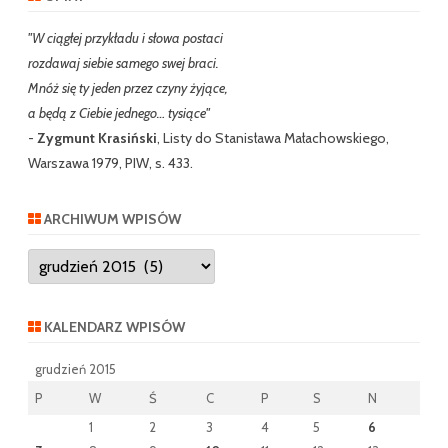
"W ciągłej przykładu i słowa postaci
rozdawaj siebie samego swej braci.
Mnóż się ty jeden przez czyny żyjące,
a będą z Ciebie jednego… tysiące"
-
Zygmunt Krasiński
, Listy do Stanisława Małachowskiego,
Warszawa 1979, PIW, s. 433.
ARCHIWUM WPISÓW
Archiwum
wpisów
KALENDARZ WPISÓW
grudzień 2015
P
W
Ś
C
P
S
N
1
2
3
4
5
6