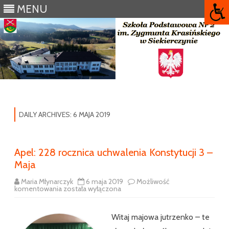
MENU
Skip
to
content
DAILY ARCHIVES:
6 MAJA 2019
Apel: 228 rocznica uchwalenia Konstytucji 3 –
Maja
Maria Młynarczyk
6 maja 2019
Możliwość
Apel:
komentowania
została wyłączona
228
rocznica
uchwalenia
Konstytucji
Witaj majowa jutrzenko – te
3