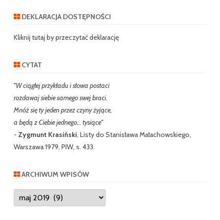
a
r
DEKLARACJA DOSTĘPNOŚCI
c
h
Kliknij tutaj by przeczytać deklarację
CYTAT
"W ciągłej przykładu i słowa postaci
rozdawaj siebie samego swej braci.
Mnóż się ty jeden przez czyny żyjące,
a będą z Ciebie jednego… tysiące"
-
Zygmunt Krasiński
, Listy do Stanisława Małachowskiego,
Warszawa 1979, PIW, s. 433.
ARCHIWUM WPISÓW
Archiwum
wpisów