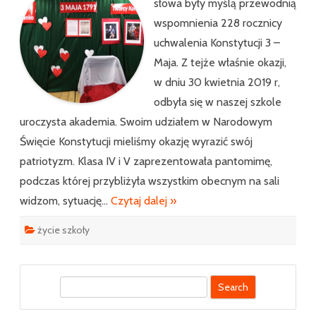
–
słowa były myślą przewodnią
Maja
wspomnienia 228 rocznicy
uchwalenia Konstytucji 3 –
Maja. Z tejże właśnie okazji,
w dniu 30 kwietnia 2019 r,
odbyła się w naszej szkole
uroczysta akademia. Swoim udziałem w Narodowym
Święcie Konstytucji mieliśmy okazję wyrazić swój
patriotyzm. Klasa IV i V zaprezentowała pantomimę,
podczas której przybliżyła wszystkim obecnym na sali
widzom, sytuację…
Czytaj dalej »
życie szkoły
S
e