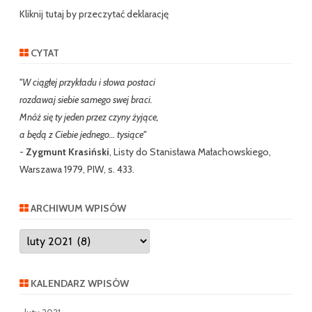
h
Kliknij tutaj by przeczytać deklarację
CYTAT
"W ciągłej przykładu i słowa postaci
rozdawaj siebie samego swej braci.
Mnóż się ty jeden przez czyny żyjące,
a będą z Ciebie jednego… tysiące"
-
Zygmunt Krasiński
, Listy do Stanisława Małachowskiego,
Warszawa 1979, PIW, s. 433.
ARCHIWUM WPISÓW
Archiwum
wpisów
KALENDARZ WPISÓW