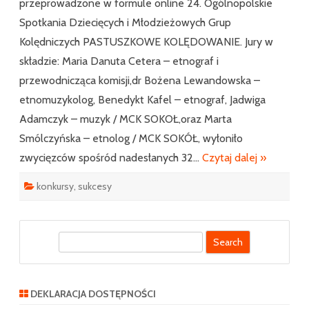
przeprowadzone w formule online 24. Ogólnopolskie
Podstawowej
Nr
Spotkania Dziecięcych i Młodzieżowych Grup
2
w
Kolędniczych PASTUSZKOWE KOLĘDOWANIE. Jury w
Siekierczynie
składzie: Maria Danuta Cetera – etnograf i
przewodnicząca komisji,dr Bożena Lewandowska –
etnomuzykolog, Benedykt Kafel – etnograf, Jadwiga
Adamczyk – muzyk / MCK SOKOŁ,oraz Marta
Smólczyńska – etnolog / MCK SOKÓŁ, wyłoniło
zwycięzców spośród nadesłanych 32…
Czytaj dalej »
konkursy
,
sukcesy
S
e
a
r
DEKLARACJA DOSTĘPNOŚCI
c