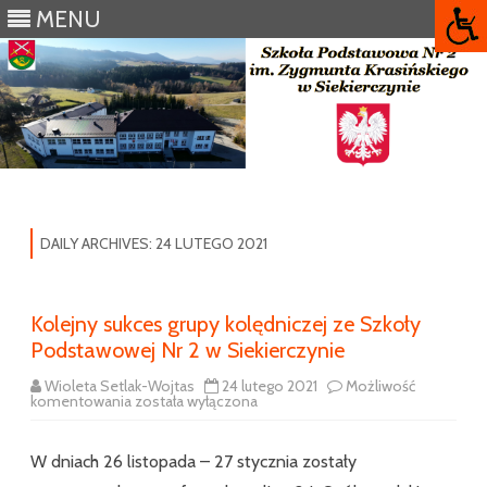
MENU
Skip
to
content
DAILY ARCHIVES:
24 LUTEGO 2021
Kolejny sukces grupy kolędniczej ze Szkoły
Podstawowej Nr 2 w Siekierczynie
Wioleta Setlak-Wojtas
24 lutego 2021
Możliwość
Kolejny
komentowania
została wyłączona
sukces
grupy
kolędniczej
W dniach 26 listopada – 27 stycznia zostały
ze
Szkoły