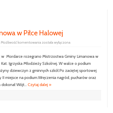
RADA RODZICÓW
100-LECIE SZKOŁY
UCZNIOWIE
HISTORIA SZKOŁY
SAMORZĄD 
PODSTAWOWE
nowa w Piłce Halowej
SIEKIERCZYN
Mistrzostwa
Możliwość komentowania
została wyłączona
ODDZIAŁ P
Gminy
Limanowa
w
KLASA 1
wej w Mordarce rozegrano Mistrzostwa Gminy Limanowa w
Piłce
Halowej
KLASA 2
Kat. Igrzyska Młodzieży Szkolnej. W walce o podium
użyny dziewczyn z gminnych szkół.Po zaciętej sportowej
KLASA 3
ęły II miejsce na podium.Wręczenia nagród, pucharów oraz
KLASA 4
ch dokonał Wójt…
Czytaj dalej »
KLASA 5
KLASA 6