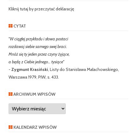
c
h
Kliknij tutaj by przeczytać deklarację
CYTAT
"W ciągłej przykładu i słowa postaci
rozdawaj siebie samego swej braci.
Mnóż się ty jeden przez czyny żyjące,
a będą z Ciebie jednego… tysiące"
-
Zygmunt Krasiński
, Listy do Stanisława Małachowskiego,
Warszawa 1979, PIW, s. 433.
ARCHIWUM WPISÓW
Archiwum
wpisów
KALENDARZ WPISÓW