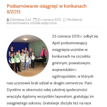
Podsumowanie osiągnięć w konkursach
II/2013
Zdzisława Zoń
25 czerwca 2013
Możliwość
Podsumowanie
komentowania
została wyłączona
osiągnięć
w
konkursach
II/2013
25 czerwca 2013 r. odbył się
Apel podsumowujący
osiągnięcia uczniów w
konkursach na szczeblu
gminnym, powiatowym,
wojewódzkim i
ogólnopolskim, w których
nasi uczniowie brali udział w drugim semestrze. Pani
Dyrektor w obecności całej szkolnej społeczności
wręczyła dyplomy wszystkim laureatom, gratulując im
osiągniętego sukcesu. Gratulacje złożyła też na ręce