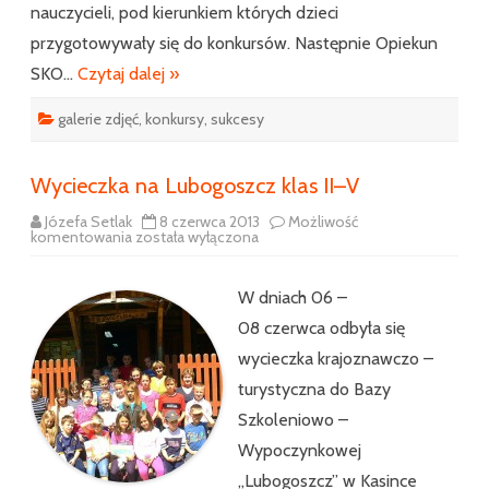
nauczycieli, pod kierunkiem których dzieci
przygotowywały się do konkursów. Następnie Opiekun
SKO…
Czytaj dalej »
galerie zdjęć
,
konkursy
,
sukcesy
Wycieczka na Lubogoszcz klas II–V
Józefa Setlak
8 czerwca 2013
Możliwość
Wycieczka
komentowania
została wyłączona
na
Lubogoszcz
klas
II–
W dniach 06 –
V
08 czerwca odbyła się
wycieczka krajoznawczo –
turystyczna do Bazy
Szkoleniowo –
Wypoczynkowej
„Lubogoszcz” w Kasince