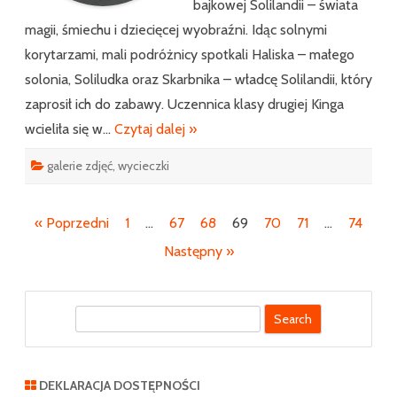
bajkowej Solilandii – świata
magii, śmiechu i dziecięcej wyobraźni. Idąc solnymi
korytarzami, mali podróżnicy spotkali Haliska – małego
solonia, Soliludka oraz Skarbnika – władcę Solilandii, który
zaprosił ich do zabawy. Uczennica klasy drugiej Kinga
wcieliła się w…
Czytaj dalej »
galerie zdjęć
,
wycieczki
Nawigacja
« Poprzedni
1
…
67
68
69
70
71
…
74
po
Następny »
wpisach
S
e
a
r
DEKLARACJA DOSTĘPNOŚCI