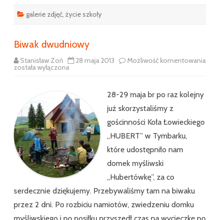
galerie zdjęć
,
życie szkoły
Biwak dwudniowy
Stanisław Zoń
28 maja 2013
Możliwość komentowania
Biwak
została wyłączona
dwudniowy
28-29 maja br po raz kolejny
już skorzystaliśmy z
gościnności Koła Łowieckiego
,,HUBERT” w Tymbarku,
które udostępniło nam
domek myśliwski
,,Hubertówkę”, za co
serdecznie dziękujemy. Przebywaliśmy tam na biwaku
przez 2 dni. Po rozbiciu namiotów, zwiedzeniu domku
myśliwskiego i po posiłku przyszedł czas na wycieczkę po