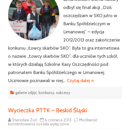
w
Banku
odbył się finał akcji „Dziś
Spółdzielczym”
oszczędzam w SKO jutro w
Banku Spółdzielczym w
Limanowej” – edycja
2012/2013 oraz zakończenie
konkursu „Łowcy skarbów SKO”. Była to gra internetowa
o nazwie „Łowcy skarbów SKO”, dla uczniów tych szkół,
w których działają Szkolne Kasy Oszczędności pod
patronatem Banku Spółdzielczego w Limanowej.
Uczniowie poznawali w niej…
Czytaj dalej »
galerie zdjęć
,
konkursy
,
sukcesy
Wycieczka PTTK – Beskid Śląski
Stanisław Zoń
6 czerwca 2013
Możliwość
Wycieczka
komentowania
została wyłączona
PTTK