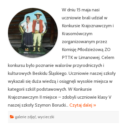
–
Beskid
Śląski
W dniu 15 maja nasi
uczniowie brali udział w
Konkursie Krajoznawczym i
Krasomówczym
zorganizowanym przez
Komisję Młodzieżową ZO
PTTK w Limanowej. Celem
konkursu było poznanie walorów przyrodniczych i
kulturowych Beskidu Śląskiego. Uczniowie naszej szkoły
wykazali się duża wiedzą i osiągnęli wysokie miejsca w
kategorii szkół podstawowych. W Konkursie
Krajoznawczym II miejsce – zdobyli uczniowie klasy V
naszej szkoły Szymon Borucki…
Czytaj dalej »
galerie zdjęć
,
wycieczki