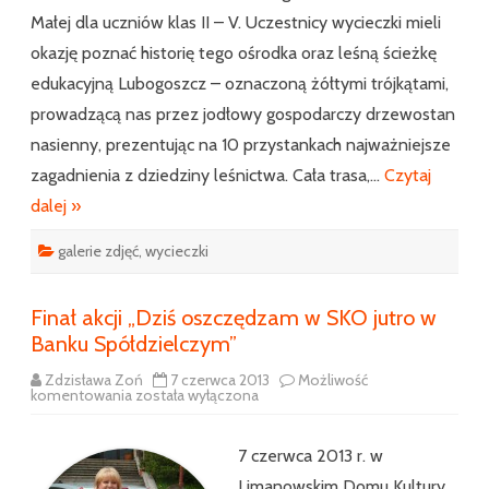
Małej dla uczniów klas II – V. Uczestnicy wycieczki mieli
okazję poznać historię tego ośrodka oraz leśną ścieżkę
edukacyjną Lubogoszcz – oznaczoną żółtymi trójkątami,
prowadzącą nas przez jodłowy gospodarczy drzewostan
nasienny, prezentując na 10 przystankach najważniejsze
zagadnienia z dziedziny leśnictwa. Cała trasa,…
Czytaj
dalej »
galerie zdjęć
,
wycieczki
Finał akcji „Dziś oszczędzam w SKO jutro w
Banku Spółdzielczym”
Zdzisława Zoń
7 czerwca 2013
Możliwość
Finał
komentowania
została wyłączona
akcji
„Dziś
oszczędzam
w
7 czerwca 2013 r. w
SKO
jutro
Limanowskim Domu Kultury