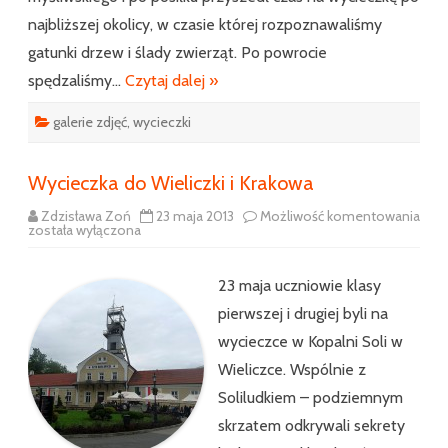
najbliższej okolicy, w czasie której rozpoznawaliśmy
gatunki drzew i ślady zwierząt. Po powrocie
spędzaliśmy…
Czytaj dalej »
galerie zdjęć
,
wycieczki
Wycieczka do Wieliczki i Krakowa
Zdzisława Zoń
23 maja 2013
Możliwość komentowania
Wycieczka
została wyłączona
do
Wieliczki
i
Krakowa
23 maja uczniowie klasy
pierwszej i drugiej byli na
wycieczce w Kopalni Soli w
Wieliczce. Wspólnie z
Soliludkiem – podziemnym
skrzatem odkrywali sekrety