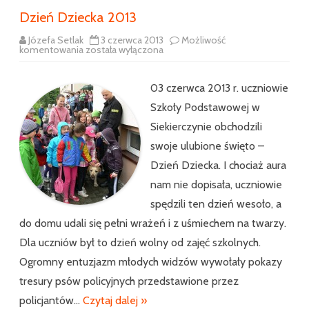
Dzień Dziecka 2013
Józefa Setlak
3 czerwca 2013
Możliwość
Dzień
komentowania
została wyłączona
Dziecka
2013
03 czerwca 2013 r. uczniowie
Szkoły Podstawowej w
Siekierczynie obchodzili
swoje ulubione święto –
Dzień Dziecka. I chociaż aura
nam nie dopisała, uczniowie
spędzili ten dzień wesoło, a
do domu udali się pełni wrażeń i z uśmiechem na twarzy.
Dla uczniów był to dzień wolny od zajęć szkolnych.
Ogromny entuzjazm młodych widzów wywołały pokazy
tresury psów policyjnych przedstawione przez
policjantów…
Czytaj dalej »