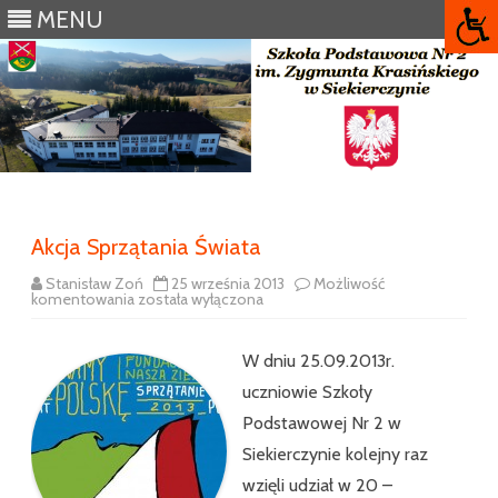
MENU
Skip
to
content
Akcja Sprzątania Świata
Stanisław Zoń
25 września 2013
Możliwość
Akcja
komentowania
została wyłączona
Sprzątania
Świata
W dniu 25.09.2013r.
uczniowie Szkoły
Podstawowej Nr 2 w
Siekierczynie kolejny raz
wzięli udział w 20 –