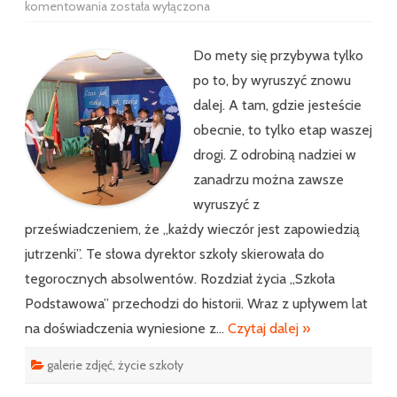
Zakończenie
komentowania
została wyłączona
roku
szkolnego
2012-
2013
Do mety się przybywa tylko
po to, by wyruszyć znowu
dalej. A tam, gdzie jesteście
obecnie, to tylko etap waszej
drogi. Z odrobiną nadziei w
zanadrzu można zawsze
wyruszyć z
przeświadczeniem, że „każdy wieczór jest zapowiedzią
jutrzenki”. Te słowa dyrektor szkoły skierowała do
tegorocznych absolwentów. Rozdział życia „Szkoła
Podstawowa” przechodzi do historii. Wraz z upływem lat
na doświadczenia wyniesione z…
Czytaj dalej »
galerie zdjęć
,
życie szkoły