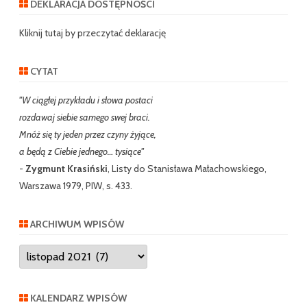
DEKLARACJA DOSTĘPNOŚCI
c
h
Kliknij tutaj by przeczytać deklarację
CYTAT
"W ciągłej przykładu i słowa postaci
rozdawaj siebie samego swej braci.
Mnóż się ty jeden przez czyny żyjące,
a będą z Ciebie jednego… tysiące"
-
Zygmunt Krasiński
, Listy do Stanisława Małachowskiego,
Warszawa 1979, PIW, s. 433.
ARCHIWUM WPISÓW
Archiwum
wpisów
KALENDARZ WPISÓW