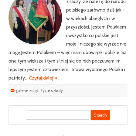
znaczy, że należę do narodu
polskiego zarówno dziś jak i
w wiekach ubiegłych i w
przyszłości. Jestem Polakiem
i wszystko co polskie jest
moje i niczego się wyrzec nie
mogę.Jestem Polakiem – więc mam obowiązki polskie. Są
one tym większe i tym silniej się do nich poczuwam im
lepszym jestem człowiekiem.” Słowa wybitnego Polaka i
patrioty…
Czytaj dalej »
galerie zdjęć
,
życie szkoły
S
e
a
r