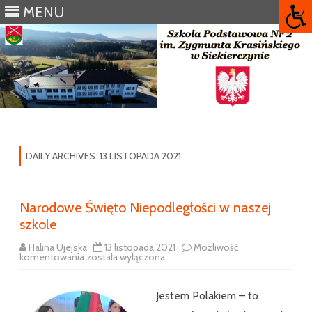
MENU
Skip
to
content
DAILY ARCHIVES:
13 LISTOPADA 2021
Narodowe Święto Niepodległości w naszej
szkole
Halina Ujejska
13 listopada 2021
Możliwość
Narodowe
komentowania
została wyłączona
Święto
Niepodległości
w
naszej
„Jestem Polakiem – to
szkole