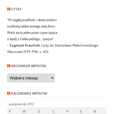
CYTAT
"W ciągłej przykładu i słowa postaci
rozdawaj siebie samego swej braci.
Mnóż się ty jeden przez czyny żyjące,
a będą z Ciebie jednego… tysiące"
-
Zygmunt Krasiński
, Listy do Stanisława Małachowskiego,
Warszawa 1979, PIW, s. 433.
ARCHIWUM WPISÓW
Archiwum
wpisów
KALENDARZ WPISÓW
październik 2013
P
W
Ś
C
P
S
N