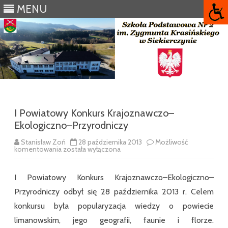
MENU
Skip
to
content
I Powiatowy Konkurs Krajoznawczo–
Ekologiczno–Przyrodniczy
Stanisław Zoń
28 października 2013
Możliwość
I
komentowania
została wyłączona
Powiatowy
Konkurs
Krajoznawczo–
I Powiatowy Konkurs Krajoznawczo–Ekologiczno–
Ekologiczno–
Przyrodniczy
Przyrodniczy odbył się 28 października 2013 r. Celem
konkursu była popularyzacja wiedzy o powiecie
limanowskim, jego geografii, faunie i florze.