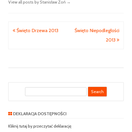
View all posts by Stanisław Zoń
→
Nawigacja
Święto Drzewa 2013
Święto Niepodległości
wpisu
2013
S
e
a
r
DEKLARACJA DOSTĘPNOŚCI
c
h
Kliknij tutaj by przeczytać deklarację