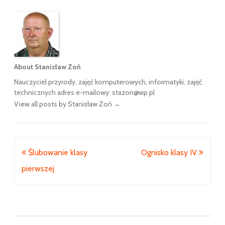
About Stanisław Zoń
Nauczyciel przyrody, zajęć komputerowych, informatyki, zajęć
technicznych adres e-mailowy: stazon@wp.pl
View all posts by Stanisław Zoń
→
Nawigacja
Ślubowanie klasy
Ognisko klasy IV
wpisu
pierwszej