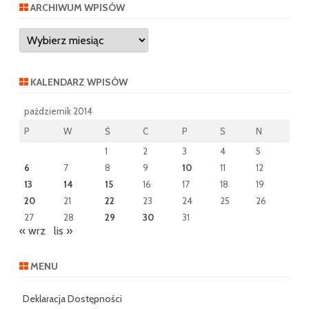
ARCHIWUM WPISÓW
Archiwum
wpisów
KALENDARZ WPISÓW
październik 2014
P
W
Ś
C
P
S
N
1
2
3
4
5
6
7
8
9
10
11
12
13
14
15
16
17
18
19
20
21
22
23
24
25
26
27
28
29
30
31
« wrz
lis »
MENU
Deklaracja Dostępności