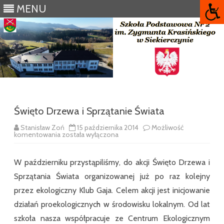
MENU
Skip
to
content
Święto Drzewa i Sprzątanie Świata
Stanisław Zoń
15 października 2014
Możliwość
Święto
komentowania
została wyłączona
Drzewa
i
Sprzątanie
W październiku przystąpiliśmy, do akcji Święto Drzewa i
Świata
Sprzątania Świata organizowanej już po raz kolejny
przez ekologiczny Klub Gaja. Celem akcji jest inicjowanie
działań proekologicznych w środowisku lokalnym. Od lat
szkoła nasza współpracuje ze Centrum Ekologicznym