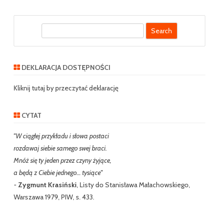
S
e
a
r
DEKLARACJA DOSTĘPNOŚCI
c
h
Kliknij tutaj by przeczytać deklarację
CYTAT
"W ciągłej przykładu i słowa postaci
rozdawaj siebie samego swej braci.
Mnóż się ty jeden przez czyny żyjące,
a będą z Ciebie jednego… tysiące"
-
Zygmunt Krasiński
, Listy do Stanisława Małachowskiego,
Warszawa 1979, PIW, s. 433.