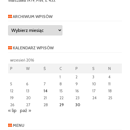
Warszawa 1979, PIW, s. 433.
ARCHIWUM WPISÓW
Archiwum
wpisów
KALENDARZ WPISÓW
wrzesień 2016
P
W
Ś
C
P
S
N
1
2
3
4
5
6
7
8
9
10
11
12
13
14
15
16
17
18
19
20
21
22
23
24
25
26
27
28
29
30
« lip
paź »
MENU