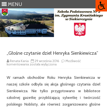
MENU
Skip
to
content
„Głośne czytanie dzieł Henryka Sienkiewicza”
Renata Kania
29 września 2016
Możliwość
„Głośne
komentowania
została wyłączona
czytanie
dzieł
Henryka
W ramach obchodów Roku Henryka Sienkiewicza w
Sienkiewicza”
naszej szkole odbyła się akcja głośnego czytania dzieł
Sienkiewicza. Nie tylko przygotowano w bibliotece
szkolnej gazetkę przybliżającą sylwetkę i twórczość
polskiego Noblisty, ale również zorganizowano głośne