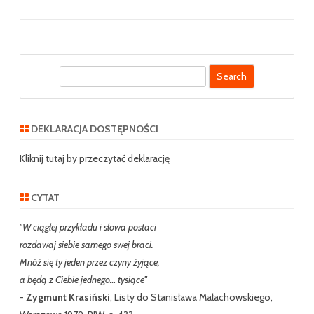
S
e
a
r
DEKLARACJA DOSTĘPNOŚCI
c
h
Kliknij tutaj by przeczytać deklarację
CYTAT
"W ciągłej przykładu i słowa postaci
rozdawaj siebie samego swej braci.
Mnóż się ty jeden przez czyny żyjące,
a będą z Ciebie jednego… tysiące"
-
Zygmunt Krasiński
, Listy do Stanisława Małachowskiego,