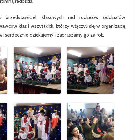
romną radością.
KLASA 7
KLASA 8
 przedstawicieli klasowych rad rodziców oddziałów
wców klas i wszystkich, którzy włączyli się w organizację
owi serdecznie dziękujemy i zapraszamy go za rok.