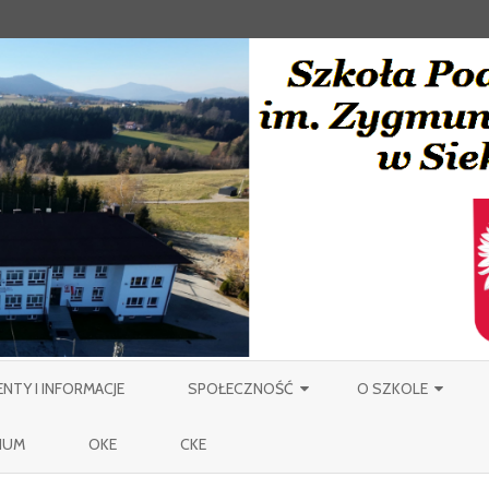
Skip
to
TY I INFORMACJE
SPOŁECZNOŚĆ
O SZKOLE
content
NAUCZYCIELE
PATRON
IUM
OKE
CKE
PRACOWNICY OBSŁUGI SZKOŁY
MIEJSCOWOŚĆ