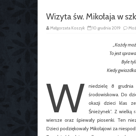
Wizyta św. Mikołaja w sz
Małgorzata Koszyk
10 grudnia 2019
Moż
„Każdy moż
To jest sprawa
Byle ty
Kiedy gwiazdka
W
niedzielę 8 grudnia
środowiskowa. Do dzie
okazji dzieci klas 
Śnieżynek”. Z wielką 
wiersze oraz śpiewały piosenki. Ten nie
Dzieci podziękowały Mikołajowi za niespodzi