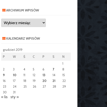
ARCHIWUM WPISÓW
Archiwum
wpisów
KALENDARZ WPISÓW
grudzień 2019
P
W
Ś
C
P
S
N
1
2
3
4
5
6
7
8
9
10
11
12
13
14
15
16
17
18
19
20
21
22
23
24
25
26
27
28
29
30
31
« lis
sty »