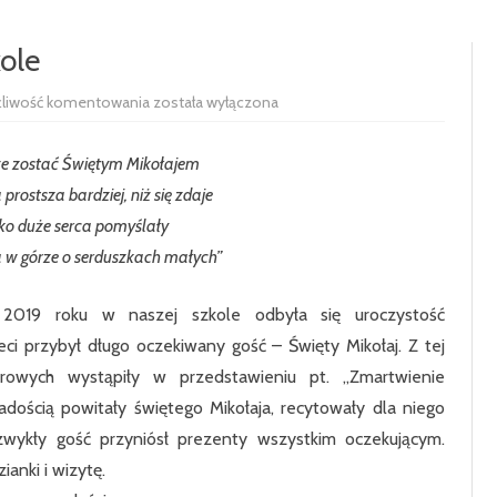
RADA RODZICÓW
100-LECIE SZKOŁY
kole
UCZNIOWIE
HISTORIA SZKOŁY
SAMORZĄD 
Wizyta
liwość komentowania
została wyłączona
PODSTAWOWE
św.
Mikołaja
SIEKIERCZYN
w
e zostać Świętym Mikołajem
szkole
ODDZIAŁ P
 prostsza bardziej, niż się zdaje
lko duże serca pomyślały
KLASA 1
 w górze o serduszkach małych”
KLASA 2
 2019 roku w naszej szkole odbyła się uroczystość
KLASA 3
ci przybył długo oczekiwany gość – Święty Mikołaj. Z tej
KLASA 4
zerowych wystąpiły w przedstawieniu pt. „Zmartwienie
radością powitały świętego Mikołaja, recytowały dla niego
KLASA 5
zwykły gość przyniósł prezenty wszystkim oczekującym.
KLASA 6
anki i wizytę.