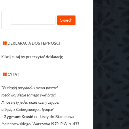
S
SZKOLNY SZKOŁY
e
J NR 2 W
a
IE
r
DEKLARACJA DOSTĘPNOŚCI
c
RZEDSZKOLNY
h
Kliknij tutaj by przeczytać deklarację
CYTAT
"W ciągłej przykładu i słowa postaci
rozdawaj siebie samego swej braci.
Mnóż się ty jeden przez czyny żyjące,
a będą z Ciebie jednego… tysiące"
-
Zygmunt Krasiński
, Listy do Stanisława
Małachowskiego, Warszawa 1979, PIW, s. 433.