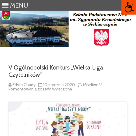
MENU
Skip
to
content
V Ogólnopolski Konkurs „Wielka Liga
Czytelników”
Edyta Chudy
10 stycznia 2020
Możliwość
V
komentowania
została wyłączona
Ogólnopolski
Konkurs
„Wielka
Liga
Czytelników”