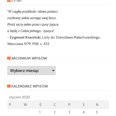
CYTAT
"W ciągłej przykładu i słowa postaci
rozdawaj siebie samego swej braci.
Mnóż się ty jeden przez czyny żyjące,
a będą z Ciebie jednego… tysiące"
-
Zygmunt Krasiński
, Listy do Stanisława Małachowskiego,
Warszawa 1979, PIW, s. 433.
ARCHIWUM WPISÓW
Archiwum
wpisów
KALENDARZ WPISÓW
styczeń 2020
P
W
Ś
C
P
S
N
1
2
3
4
5