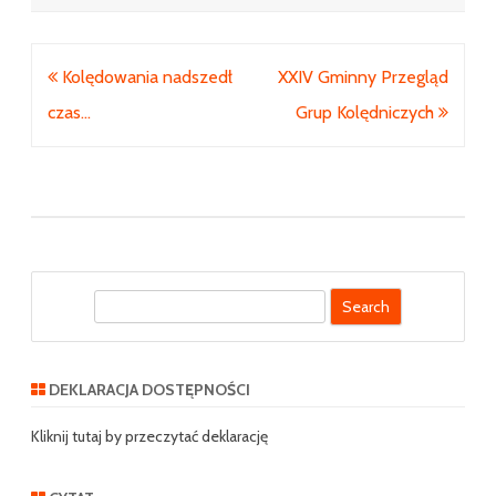
Nawigacja
Kolędowania nadszedł
XXIV Gminny Przegląd
wpisu
czas…
Grup Kolędniczych
S
e
a
r
DEKLARACJA DOSTĘPNOŚCI
c
h
Kliknij tutaj by przeczytać deklarację