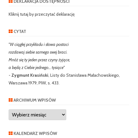
DEKLARACJA DOSTĘPNOŚCI
c
h
Kliknij tutaj by przeczytać deklarację
CYTAT
"W ciągłej przykładu i słowa postaci
rozdawaj siebie samego swej braci.
Mnóż się ty jeden przez czyny żyjące,
a będą z Ciebie jednego… tysiące"
-
Zygmunt Krasiński
, Listy do Stanisława Małachowskiego,
Warszawa 1979, PIW, s. 433.
ARCHIWUM WPISÓW
Archiwum
wpisów
KALENDARZ WPISÓW