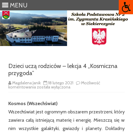
MENU
Skip
to
content
Dzieci uczą rodziców – lekcja 4 „Kosmiczna
przygoda”
Magdalena Janik
18 lutego 2021
Możliwość
Dzieci
komentowania
została wyłączona
uczą
rodziców
–
Kosmos (Wszechświat)
lekcja
4
Wszechświat jest ogromnym obszarem przestrzeni, który
„Kosmiczna
przygoda”
zawiera całą istniejącą materię i energię. Mieszczą się w
nim wszystkie galaktyki, gwiazdy i planety. Dokładny