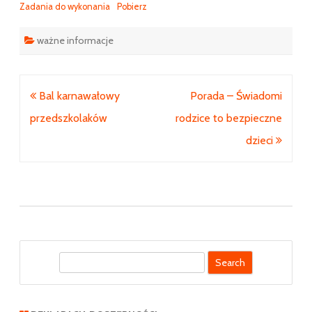
Zadania do wykonania
Pobierz
ważne informacje
Nawigacja
Bal karnawałowy
Porada – Świadomi
wpisu
przedszkolaków
rodzice to bezpieczne
dzieci
S
e
a
r