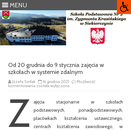
MENU
Skip
to
content
Od 20 grudnia do 9 stycznia zajęcia w
szkołach w systemie zdalnym
Józefa Setlak
16 grudnia 2021
Możliwość
Od
komentowania
została wyłączona
20
Z
grudnia
do
ajęcia stacjonarne w szkołach
9
stycznia
podstawowych, ponadpodstawowych,
zajęcia
w
placówkach kształcenia ustawicznego,
szkołach
w
centrach kształcenia zawodowego, w
systemie
zdalnym