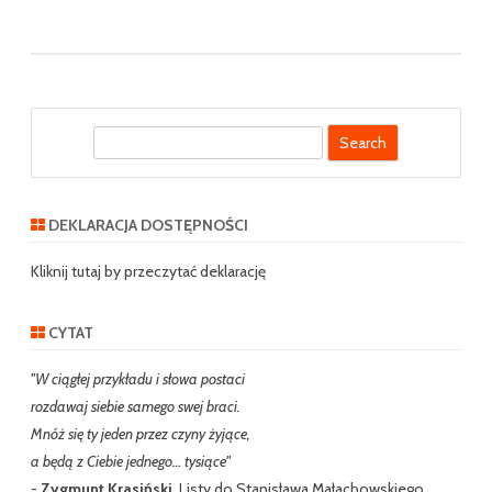
S
e
a
r
DEKLARACJA DOSTĘPNOŚCI
c
h
Kliknij tutaj by przeczytać deklarację
CYTAT
"W ciągłej przykładu i słowa postaci
rozdawaj siebie samego swej braci.
Mnóż się ty jeden przez czyny żyjące,
a będą z Ciebie jednego… tysiące"
-
Zygmunt Krasiński
, Listy do Stanisława Małachowskiego,