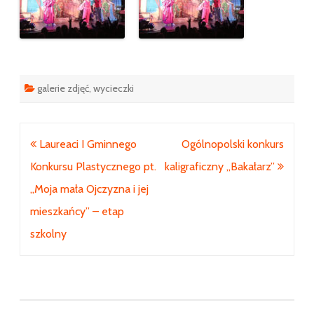
galerie zdjęć
,
wycieczki
Nawigacja
Laureaci I Gminnego
Ogólnopolski konkurs
wpisu
Konkursu Plastycznego pt.
kaligraficzny „Bakałarz”
„Moja mała Ojczyzna i jej
mieszkańcy” – etap
szkolny