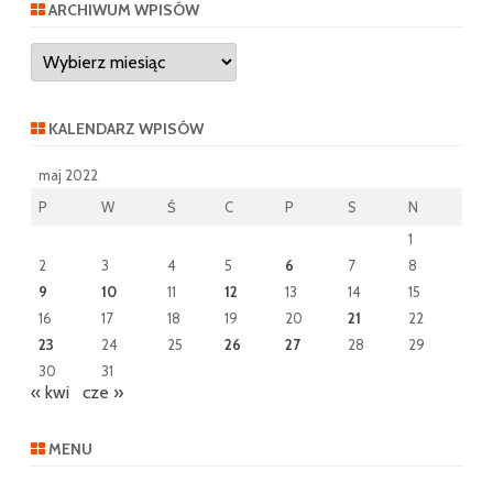
ARCHIWUM WPISÓW
Archiwum
wpisów
KALENDARZ WPISÓW
maj 2022
P
W
Ś
C
P
S
N
1
2
3
4
5
6
7
8
9
10
11
12
13
14
15
16
17
18
19
20
21
22
23
24
25
26
27
28
29
30
31
« kwi
cze »
MENU