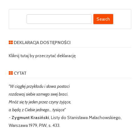
S
e
a
r
DEKLARACJA DOSTĘPNOŚCI
c
h
Kliknij tutaj by przeczytać deklarację
CYTAT
"W ciągłej przykładu i słowa postaci
rozdawaj siebie samego swej braci.
Mnóż się ty jeden przez czyny żyjące,
a będą z Ciebie jednego… tysiące"
-
Zygmunt Krasiński
, Listy do Stanisława Małachowskiego,
Warszawa 1979, PIW, s. 433.