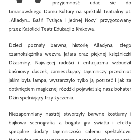
Baśń
przyjemność udać się do
Tysiąca
Limanowskiego Domu Kultury na spektakl teatralny pt.
i
Jednej
„Alladyn… Baśń Tysiąca i Jednej Nocy” przygotowany
Nocy”
przez Katolicki Teatr Edukacji z Krakowa.
Dzieci poznały barwną historię Alladyna, złego
czarnoksiężnika wezyra Jafara oraz pięknej księżniczki
Dżasminy. Najwięcej radości i entuzjazmu wzbudził
baśniowy duszek, zamieszkujący tajemniczy przedmiot
jakim była lampa, wystarczyło tylko ją potrzeć i jak za
dotknięciem magicznej różdżki pojawiał się nasz bohater
Dżin spełniający trzy życzenia.
Niezapomniany nastrój stworzyły barwne kostiumy i
bajkowa scenografia, a bogata gra światła i efekty
specjalne dodały tajemniczości całemu spektaklowi.