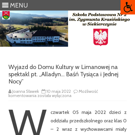
MENU
Skip
to
content
Wyjazd do Domu Kultury w Limanowej na
spektakl pt. „Alladyn… Baśń Tysiąca i Jednej
Nocy”
Joanna Sławek
10 maja 2022
Możliwość
Wyjazd
komentowania
została wyłączona
do
W
Domu
Kultury
w
czwartek 05 maja 2022 dzieci z
Limanowej
na
oddziału przedszkolnego oraz klas 0
spektakl
pt.
– 2 wraz z wychowawcami miały
„Alladyn…