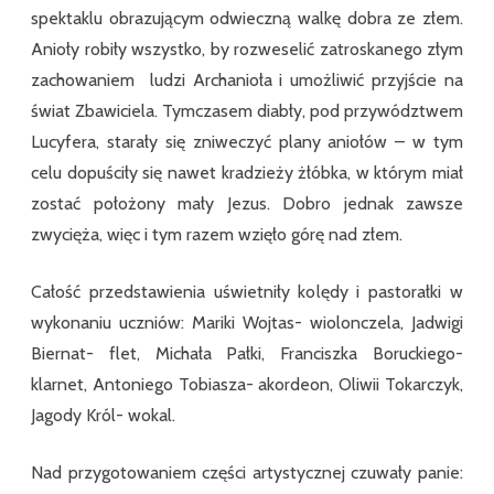
spektaklu obrazującym odwieczną walkę dobra ze złem.
Anioły robiły wszystko, by rozweselić zatroskanego złym
zachowaniem ludzi Archanioła i umożliwić przyjście na
świat Zbawiciela. Tymczasem diabły, pod przywództwem
Lucyfera, starały się zniweczyć plany aniołów – w tym
celu dopuściły się nawet kradzieży żłóbka, w którym miał
zostać położony mały Jezus. Dobro jednak zawsze
zwycięża, więc i tym razem wzięło górę nad złem.
Całość przedstawienia uświetniły kolędy i pastorałki w
wykonaniu uczniów: Mariki Wojtas- wiolonczela, Jadwigi
Biernat- flet, Michała Pałki, Franciszka Boruckiego-
klarnet, Antoniego Tobiasza- akordeon, Oliwii Tokarczyk,
Jagody Król- wokal.
Nad przygotowaniem części artystycznej czuwały panie: