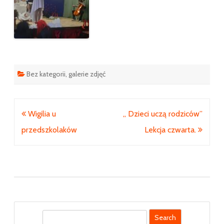
Bez kategorii
,
galerie zdjęć
Nawigacja
Wigilia u
„ Dzieci uczą rodziców”
wpisu
przedszkolaków
Lekcja czwarta.
S