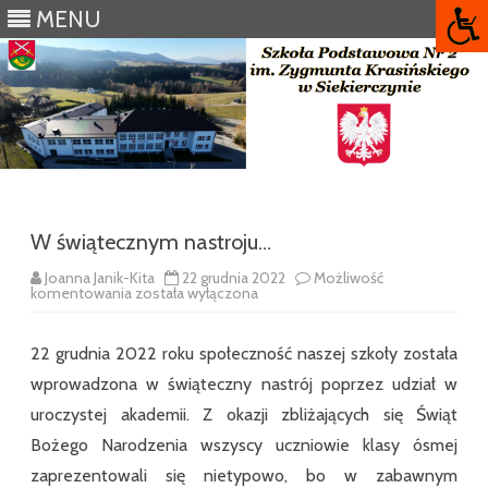
MENU
Skip
to
content
W świątecznym nastroju…
Joanna Janik-Kita
22 grudnia 2022
Możliwość
W
komentowania
została wyłączona
świątecznym
nastroju…
22 grudnia 2022 roku społeczność naszej szkoły została
wprowadzona w świąteczny nastrój poprzez udział w
uroczystej akademii. Z okazji zbliżających się Świąt
Bożego Narodzenia wszyscy uczniowie klasy ósmej
zaprezentowali się nietypowo, bo w zabawnym