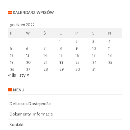
KALENDARZ WPISÓW
grudzień 2022
P
W
Ś
C
P
S
N
1
2
3
4
5
6
7
8
9
10
11
12
13
14
15
16
17
18
19
20
21
22
23
24
25
26
27
28
29
30
31
« lis
sty »
MENU
Deklaracja Dostępności
Dokumenty i informacje
Kontakt