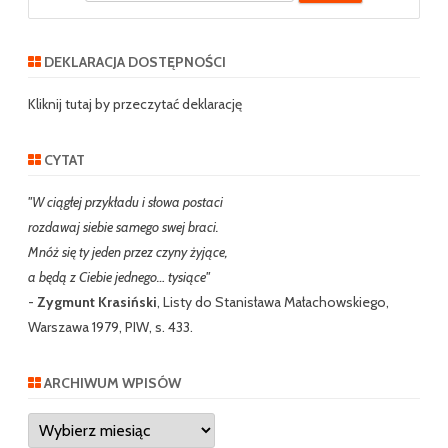
e
a
r
DEKLARACJA DOSTĘPNOŚCI
c
h
Kliknij tutaj by przeczytać deklarację
CYTAT
"W ciągłej przykładu i słowa postaci
rozdawaj siebie samego swej braci.
Mnóż się ty jeden przez czyny żyjące,
a będą z Ciebie jednego… tysiące"
-
Zygmunt Krasiński
, Listy do Stanisława Małachowskiego,
Warszawa 1979, PIW, s. 433.
ARCHIWUM WPISÓW
Archiwum
wpisów