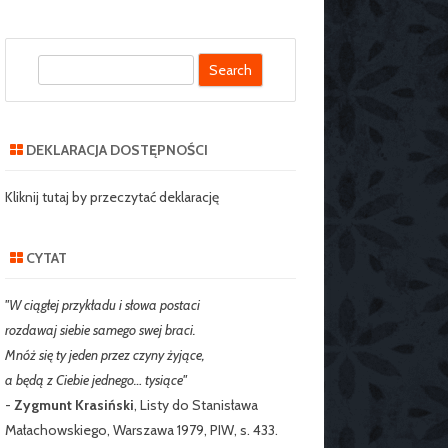
S
SZKOLNY SZKOŁY
e
J NR 2 W
a
IE
r
DEKLARACJA DOSTĘPNOŚCI
c
RZEDSZKOLNY
h
Kliknij tutaj by przeczytać deklarację
CYTAT
"W ciągłej przykładu i słowa postaci
rozdawaj siebie samego swej braci.
Mnóż się ty jeden przez czyny żyjące,
a będą z Ciebie jednego… tysiące"
-
Zygmunt Krasiński
, Listy do Stanisława
Małachowskiego, Warszawa 1979, PIW, s. 433.