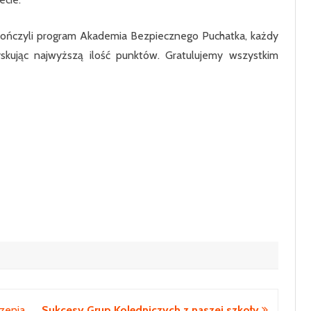
KLASA 7
KLASA 8
ukończyli program Akademia Bezpiecznego Puchatka, każdy
kując najwyższą ilość punktów. Gratulujemy wszystkim
zenia
Sukcesy Grup Kolędniczych z naszej szkoły