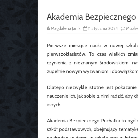
Akademia Bezpiecznego
Magdalena Janik
11 stycznia 2024
Możli
Pierwsze miesiące nauki w nowej szko
pierwszoklasistów. To czas wielkich zmi
czynienia z nieznanym środowiskiem, naw
zupełnie nowym wyzwaniom i obowiązkom
Dlatego niezwykle istotne jest pokazanie
nauczenie ich, jak sobie z nimi radzić, a
innych.
Akademia Bezpiecznego Puchatka to ogóln
szkół podstawowych, obejmujący tematykę
na drodze, w domu, w szkole oraz w Intern