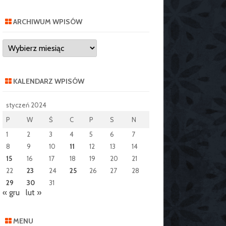
ARCHIWUM WPISÓW
Archiwum
wpisów
KALENDARZ WPISÓW
styczeń 2024
P
W
Ś
C
P
S
N
1
2
3
4
5
6
7
8
9
10
11
12
13
14
15
16
17
18
19
20
21
22
23
24
25
26
27
28
29
30
31
« gru
lut »
MENU