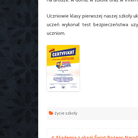
Uczniowie klasy pierwszej naszej szkoły 
uczeń wykonał test bezpieczeństwa uzys
uczniom.
życie szkoły
Nawigacja
Akademia z okazji Świąt Bożego Narod