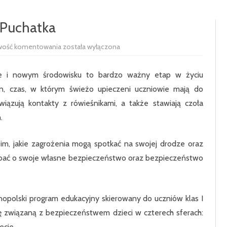
RADA RODZICÓW
100-LECIE SZKOŁY
 Puchatka
UCZNIOWIE
HISTORIA SZKOŁY
SAMORZĄD 
Akademia
wość komentowania
została wyłączona
PODSTAWOWE
Bezpiecznego
Puchatka
SIEKIERCZYN
le i nowym środowisku to bardzo ważny etap w życiu
ODDZIAŁ P
an, czas, w którym świeżo upieczeni uczniowie mają do
iązują kontakty z rówieśnikami, a także stawiają czoła
KLASA 1
.
KLASA 2
 im, jakie zagrożenia mogą spotkać na swojej drodze oraz
KLASA 3
by dbać o swoje własne bezpieczeństwo oraz bezpieczeństwo
KLASA 4
KLASA 5
opolski program edukacyjny skierowany do uczniów klas I
KLASA 6
 związaną z bezpieczeństwem dzieci w czterech sferach:
ecie.