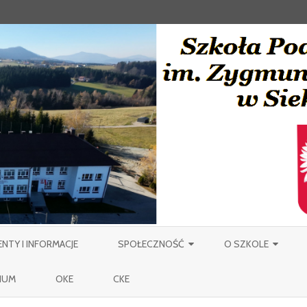
Skip
to
TY I INFORMACJE
SPOŁECZNOŚĆ
O SZKOLE
content
NAUCZYCIELE
PATRON
IUM
OKE
CKE
PRACOWNICY OBSŁUGI SZKOŁY
MIEJSCOWOŚĆ