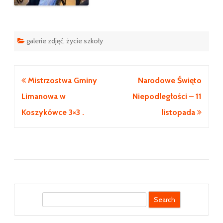
galerie zdjęć
,
życie szkoły
Nawigacja
Mistrzostwa Gminy
Narodowe Święto
wpisu
Limanowa w
Niepodległości – 11
Koszykówce 3×3 .
listopada
S
e
a