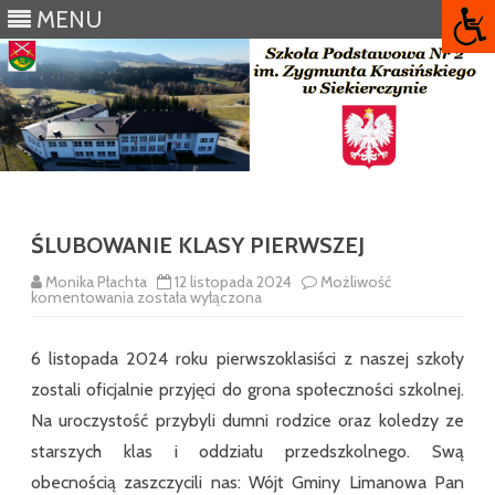
MENU
Skip
to
content
ŚLUBOWANIE KLASY PIERWSZEJ
Monika Płachta
12 listopada 2024
Możliwość
ŚLUBOWANIE
komentowania
została wyłączona
KLASY
PIERWSZEJ
6 listopada 2024 roku pierwszoklasiści z naszej szkoły
zostali oficjalnie przyjęci do grona społeczności szkolnej.
Na uroczystość przybyli dumni rodzice oraz koledzy ze
starszych klas i oddziału przedszkolnego. Swą
obecnością zaszczycili nas: Wójt Gminy Limanowa Pan