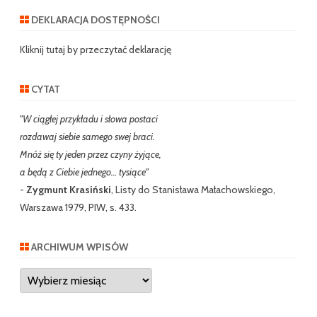
r
DEKLARACJA DOSTĘPNOŚCI
c
h
Kliknij tutaj by przeczytać deklarację
CYTAT
"W ciągłej przykładu i słowa postaci
rozdawaj siebie samego swej braci.
Mnóż się ty jeden przez czyny żyjące,
a będą z Ciebie jednego… tysiące"
-
Zygmunt Krasiński
, Listy do Stanisława Małachowskiego,
Warszawa 1979, PIW, s. 433.
ARCHIWUM WPISÓW
Archiwum
wpisów