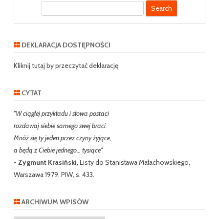
S
e
a
r
DEKLARACJA DOSTĘPNOŚCI
c
h
Kliknij tutaj by przeczytać deklarację
CYTAT
"W ciągłej przykładu i słowa postaci
rozdawaj siebie samego swej braci.
Mnóż się ty jeden przez czyny żyjące,
a będą z Ciebie jednego… tysiące"
-
Zygmunt Krasiński
, Listy do Stanisława Małachowskiego,
Warszawa 1979, PIW, s. 433.
ARCHIWUM WPISÓW