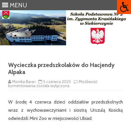
MENU
Skip
to
content
Wycieczka przedszkolaków do Hacjendy
Alpaka
Monika Baran
5 czerwca 2025
Możliwość
Wycieczka
komentowania
została wyłączona
przedszkolaków
do
Hacjendy
W środę 4 czerwca dzieci oddziałów przedszkolnych
Alpaka
wraz z wychowawczyniami i siostrą Urszulą Kosicką
odwiedzili Mini Zoo w miejscowości Ubiad.