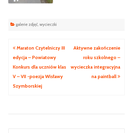
galerie zdjęć
,
wycieczki
Nawigacja
Maraton Czytelniczy III
Aktywne zakończenie
wpisu
edycja – Powiatowy
roku szkolnego –
Konkurs dla uczniów klas
wycieczka integracyjna
V – VII -poezja Wisławy
na paintball
Szymborskiej