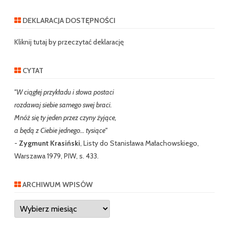
a
r
DEKLARACJA DOSTĘPNOŚCI
c
h
Kliknij tutaj by przeczytać deklarację
CYTAT
"W ciągłej przykładu i słowa postaci
rozdawaj siebie samego swej braci.
Mnóż się ty jeden przez czyny żyjące,
a będą z Ciebie jednego… tysiące"
-
Zygmunt Krasiński
, Listy do Stanisława Małachowskiego,
Warszawa 1979, PIW, s. 433.
ARCHIWUM WPISÓW
Archiwum
wpisów