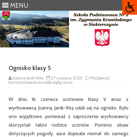
MENU
Skip
to
content
Ognisko klasy 5
Joanna Janik-Kita
27 czerwca 2025
Możliwość
Ognisko
komentowania
została wyłączona
klasy
5
W dniu 16 czerwca uczniowie klasy V wraz z
wychowawcą Joanną Janik-Kitą udali się na ognisko. Było
ono wyjątkowe, ponieważ z zaproszenia wychowawcy
skorzystali także rodzice uczniów. Pomimo obaw
dotyczących pogody, aura dopisała niemal do samego