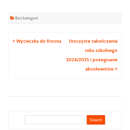
Bez kategorii
Nawigacja
Wycieczka do Krosna
Uroczyste zakończenie
wpisu
roku szkolnego
2024/2025 i pożegnanie
absolwentów
S
e