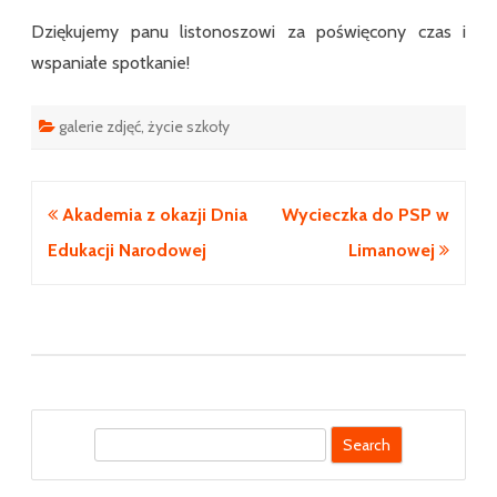
Dziękujemy panu listonoszowi za poświęcony czas i
wspaniałe spotkanie!
galerie zdjęć
,
życie szkoły
Nawigacja
Akademia z okazji Dnia
Wycieczka do PSP w
wpisu
Edukacji Narodowej
Limanowej
S
e
a