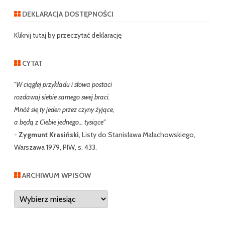
r
DEKLARACJA DOSTĘPNOŚCI
c
h
Kliknij tutaj by przeczytać deklarację
CYTAT
"W ciągłej przykładu i słowa postaci
rozdawaj siebie samego swej braci.
Mnóż się ty jeden przez czyny żyjące,
a będą z Ciebie jednego… tysiące"
-
Zygmunt Krasiński
, Listy do Stanisława Małachowskiego,
Warszawa 1979, PIW, s. 433.
ARCHIWUM WPISÓW
Archiwum
wpisów