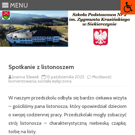
MENU
Skip
to
content
Spotkanie z listonoszem
Joanna Sławek
15 października 2025
Możliwość
Spotkanie
komentowania
została wyłączona
z
listonoszem
W naszym przedszkolu odbyła się bardzo ciekawa wizyta
– gościliśmy pana listonosza, który opowiedział dzieciom
o swojej codziennej pracy. Przedszkolaki mogły zobaczyć
strój listonosza – charakterystyczną niebieską czapkę,
torbę na listy.