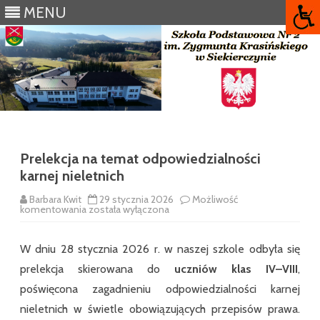
MENU
Skip
to
content
Prelekcja na temat odpowiedzialności
karnej nieletnich
Barbara Kwit
29 stycznia 2026
Możliwość
Prelekcja
komentowania
została wyłączona
na
temat
odpowiedzialności
W dniu 28 stycznia 2026 r. w naszej szkole odbyła się
karnej
nieletnich
prelekcja skierowana do
uczniów klas IV–VIII
,
poświęcona zagadnieniu odpowiedzialności karnej
nieletnich w świetle obowiązujących przepisów prawa.