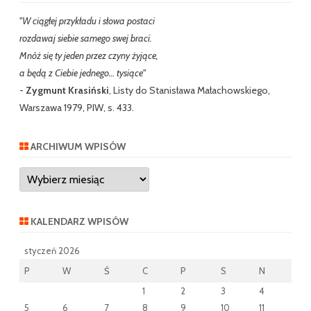
"W ciągłej przykładu i słowa postaci
rozdawaj siebie samego swej braci.
Mnóż się ty jeden przez czyny żyjące,
a będą z Ciebie jednego… tysiące"
-
Zygmunt Krasiński
, Listy do Stanisława Małachowskiego,
Warszawa 1979, PIW, s. 433.
ARCHIWUM WPISÓW
Archiwum
wpisów
KALENDARZ WPISÓW
styczeń 2026
P
W
Ś
C
P
S
N
1
2
3
4
5
6
7
8
9
10
11