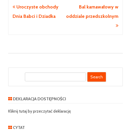
Nawigacja
Uroczyste obchody
Bal karnawałowy w
wpisu
Dnia Babci i Dziadka
oddziale przedszkolnym
S
e
a
r
DEKLARACJA DOSTĘPNOŚCI
c
h
Kliknij tutaj by przeczytać deklarację
CYTAT