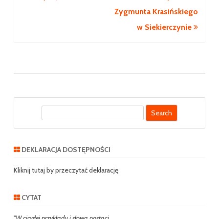
Zygmunta Krasińskiego
w Siekierczynie
S
e
a
r
DEKLARACJA DOSTĘPNOŚCI
c
h
Kliknij tutaj by przeczytać deklarację
CYTAT
"W ciągłej przykładu i słowa postaci