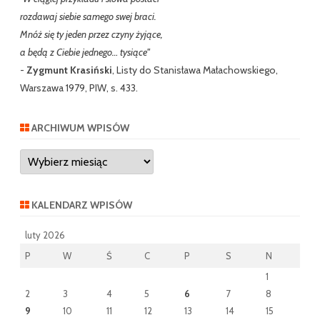
rozdawaj siebie samego swej braci.
Mnóż się ty jeden przez czyny żyjące,
a będą z Ciebie jednego… tysiące"
-
Zygmunt Krasiński
, Listy do Stanisława Małachowskiego,
Warszawa 1979, PIW, s. 433.
ARCHIWUM WPISÓW
Archiwum
wpisów
KALENDARZ WPISÓW
luty 2026
P
W
Ś
C
P
S
N
1
2
3
4
5
6
7
8
9
10
11
12
13
14
15