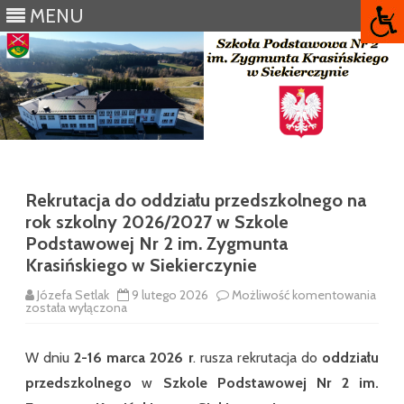
MENU
Skip
to
content
Rekrutacja do oddziału przedszkolnego na
rok szkolny 2026/2027 w Szkole
Podstawowej Nr 2 im. Zygmunta
Krasińskiego w Siekierczynie
Rekr
Józefa Setlak
9 lutego 2026
Możliwość komentowania
do
została wyłączona
oddz
prze
na
W dniu
2-16 marca 2026
r
. rusza rekrutacja do
oddziału
rok
szko
przedszkolnego
w
Szkole Podstawowej Nr 2 im.
2026
w