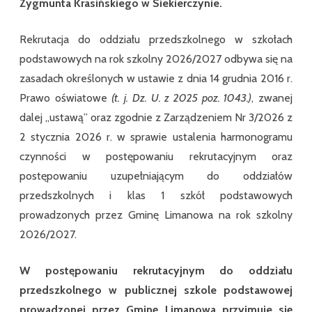
Zygmunta Krasińskiego w Siekierczynie.
Szko
Pods
Nr
2
Rekrutacja do oddziału przedszkolnego w szkołach
im.
Zyg
podstawowych na rok szkolny 2026/2027 odbywa się na
Kras
w
zasadach określonych w ustawie z dnia 14 grudnia 2016 r.
Siek
Prawo oświatowe
(t. j. Dz. U. z 2025 poz. 1043.)
, zwanej
dalej „ustawą” oraz zgodnie z Zarządzeniem Nr 3/2026 z
2 stycznia 2026 r. w sprawie ustalenia harmonogramu
czynności w postępowaniu rekrutacyjnym oraz
postępowaniu uzupełniającym do oddziałów
przedszkolnych i klas 1 szkół podstawowych
prowadzonych przez Gminę Limanowa na rok szkolny
2026/2027.
W postępowaniu rekrutacyjnym do oddziału
przedszkolnego w publicznej szkole podstawowej
prowadzonej przez Gminę Limanowa przyjmuje się