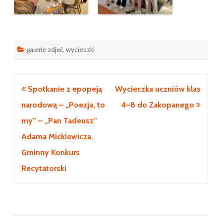
galerie zdjęć
,
wycieczki
Nawigacja
Spotkanie z epopeją
Wycieczka uczniów klas
wpisu
narodową – „Poezja, to
4–8 do Zakopanego
my” – „Pan Tadeusz”
Adama Mickiewicza.
Gminny Konkurs
Recytatorski