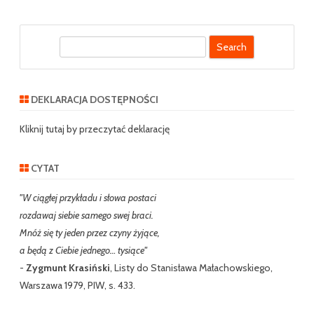
S
e
a
r
DEKLARACJA DOSTĘPNOŚCI
c
h
Kliknij tutaj by przeczytać deklarację
CYTAT
"W ciągłej przykładu i słowa postaci
rozdawaj siebie samego swej braci.
Mnóż się ty jeden przez czyny żyjące,
a będą z Ciebie jednego… tysiące"
-
Zygmunt Krasiński
, Listy do Stanisława Małachowskiego,
Warszawa 1979, PIW, s. 433.