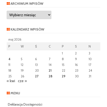
ARCHIWUM WPISÓW
Archiwum
wpisów
KALENDARZ WPISÓW
maj 2026
P
W
Ś
C
P
S
N
1
2
3
4
5
6
7
8
9
10
11
12
13
14
15
16
17
18
19
20
21
22
23
24
25
26
27
28
29
30
31
« kwi
cze »
MENU
Deklaracja Dostępności