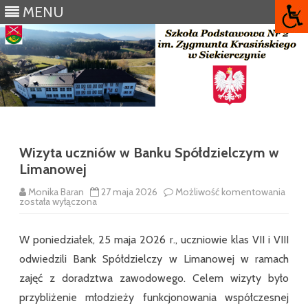
MENU
Skip
to
content
Wizyta uczniów w Banku Spółdzielczym w
Limanowej
Wizy
Monika Baran
27 maja 2026
Możliwość komentowania
uczn
została wyłączona
w
Bank
Spół
W poniedziałek, 25 maja 2026 r., uczniowie klas VII i VIII
w
Lima
odwiedzili Bank Spółdzielczy w Limanowej w ramach
zajęć z doradztwa zawodowego. Celem wizyty było
przybliżenie młodzieży funkcjonowania współczesnej