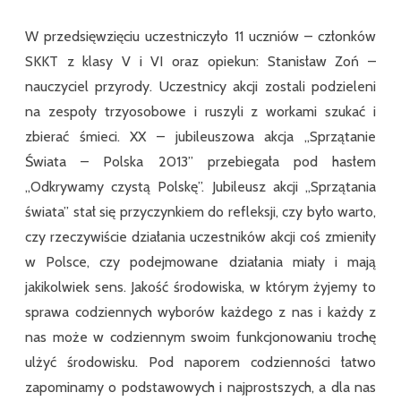
W przedsięwzięciu uczestniczyło 11 uczniów – członków
SKKT z klasy V i VI oraz opiekun: Stanisław Zoń –
nauczyciel przyrody. Uczestnicy akcji zostali podzieleni
na zespoły trzyosobowe i ruszyli z workami szukać i
zbierać śmieci. XX – jubileuszowa akcja „Sprzątanie
Świata – Polska 2013” przebiegała pod hasłem
„Odkrywamy czystą Polskę”. Jubileusz akcji „Sprzątania
świata” stał się przyczynkiem do refleksji, czy było warto,
czy rzeczywiście działania uczestników akcji coś zmieniły
w Polsce, czy podejmowane działania miały i mają
jakikolwiek sens. Jakość środowiska, w którym żyjemy to
sprawa codziennych wyborów każdego z nas i każdy z
nas może w codziennym swoim funkcjonowaniu trochę
ulżyć środowisku. Pod naporem codzienności łatwo
zapominamy o podstawowych i najprostszych, a dla nas