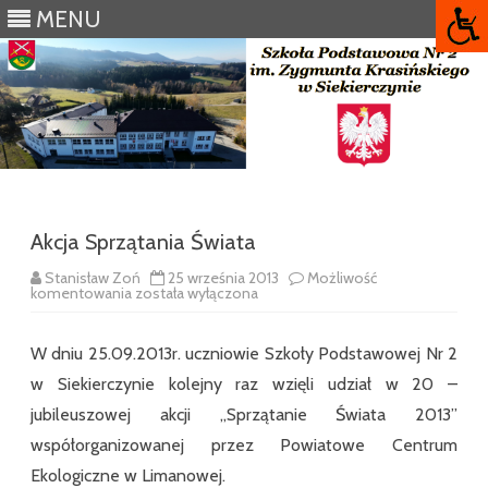
MENU
Skip
to
content
Akcja Sprzątania Świata
Stanisław Zoń
25 września 2013
Możliwość
Akcja
komentowania
została wyłączona
Sprzątania
Świata
W dniu 25.09.2013r. uczniowie Szkoły Podstawowej Nr 2
w Siekierczynie kolejny raz wzięli udział w 20 –
jubileuszowej akcji „Sprzątanie Świata 2013”
współorganizowanej przez Powiatowe Centrum
Ekologiczne w Limanowej.