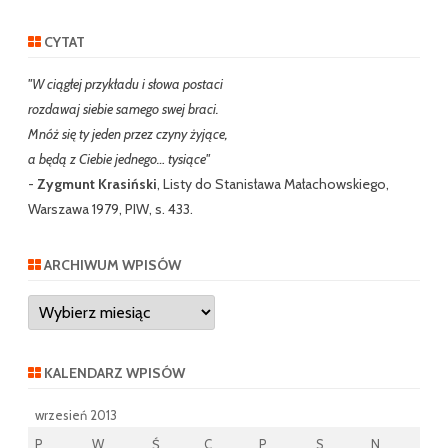
CYTAT
"W ciągłej przykładu i słowa postaci
rozdawaj siebie samego swej braci.
Mnóż się ty jeden przez czyny żyjące,
a będą z Ciebie jednego… tysiące"
-
Zygmunt Krasiński
, Listy do Stanisława Małachowskiego,
Warszawa 1979, PIW, s. 433.
ARCHIWUM WPISÓW
Archiwum
wpisów
KALENDARZ WPISÓW
wrzesień 2013
P
W
Ś
C
P
S
N