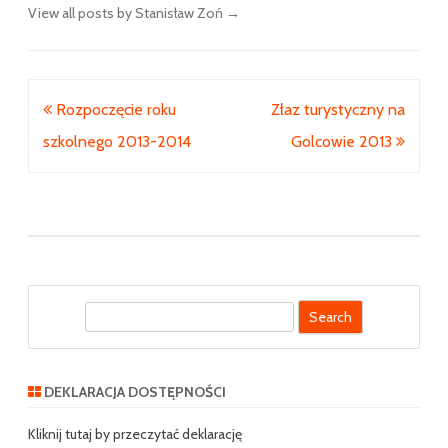
View all posts by Stanisław Zoń
→
Nawigacja
Rozpoczęcie roku
Złaz turystyczny na
wpisu
szkolnego 2013-2014
Golcowie 2013
S
e
a
r
DEKLARACJA DOSTĘPNOŚCI
c
h
Kliknij tutaj by przeczytać deklarację