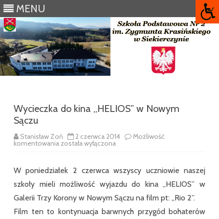
MENU
Skip
to
content
Wycieczka do kina ,,HELIOS” w Nowym
Sączu
Stanisław Zoń
2 czerwca 2014
Możliwość
Wycieczka
komentowania
została wyłączona
do
kina
,,HELIOS”
W poniedziałek 2 czerwca wszyscy uczniowie naszej
w
Nowym
szkoły mieli możliwość wyjazdu do kina ,,HELIOS” w
Sączu
Galerii Trzy Korony w Nowym Sączu na film pt: ,,Rio 2”.
Film ten to kontynuacja barwnych przygód bohaterów