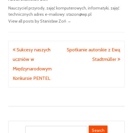
Nauczyciel przyrody, zajęć komputerowych, informatyki, zajęć
technicznych adres e-mailowy: stazon@wp.pl
View all posts by Stanisław Zoń
→
Nawigacja
Sukcesy naszych
Spotkanie autorskie z Ewą
wpisu
uczniów w
Stadtmüller
Międzynarodowym
Konkursie PENTEL
S