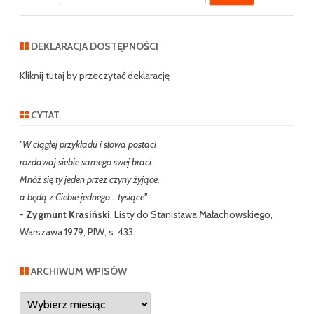
e
a
r
DEKLARACJA DOSTĘPNOŚCI
c
h
Kliknij tutaj by przeczytać deklarację
CYTAT
"W ciągłej przykładu i słowa postaci
rozdawaj siebie samego swej braci.
Mnóż się ty jeden przez czyny żyjące,
a będą z Ciebie jednego… tysiące"
-
Zygmunt Krasiński
, Listy do Stanisława Małachowskiego,
Warszawa 1979, PIW, s. 433.
ARCHIWUM WPISÓW
Archiwum
wpisów