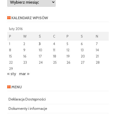
wpisów
KALENDARZ WPISÓW
luty 2016
P
W
Ś
C
P
S
N
1
2
3
4
5
6
7
8
9
10
11
12
13
14
15
16
17
18
19
20
21
22
23
24
25
26
27
28
29
« sty
mar »
MENU
Deklaracja Dostępności
Dokumenty i informacje