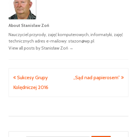
About Stanisław Zoń
Nauczyciel przyrody, zajęć komputerowych, informatyki, zajęć
technicznych adres e-mailowy: stazon@wp.pl
View all posts by Stanisław Zoń
→
Nawigacja
Sukcesy Grupy
„Sąd nad papierosem”
wpisu
Kolędniczej 2016