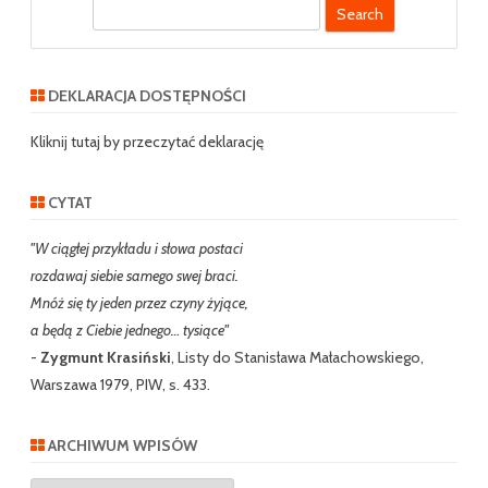
S
e
a
r
DEKLARACJA DOSTĘPNOŚCI
c
h
Kliknij tutaj by przeczytać deklarację
CYTAT
"W ciągłej przykładu i słowa postaci
rozdawaj siebie samego swej braci.
Mnóż się ty jeden przez czyny żyjące,
a będą z Ciebie jednego… tysiące"
-
Zygmunt Krasiński
, Listy do Stanisława Małachowskiego,
Warszawa 1979, PIW, s. 433.
ARCHIWUM WPISÓW
Archiwum