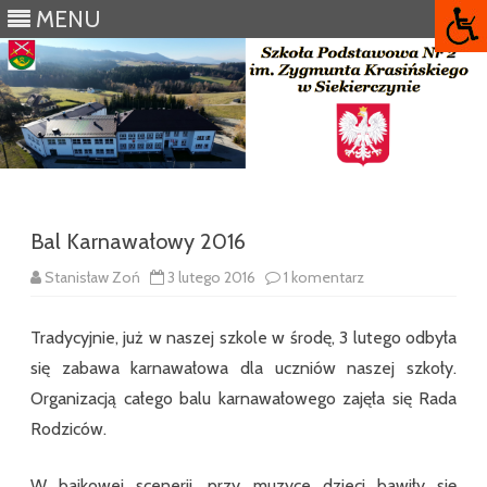
MENU
Skip
to
content
Bal Karnawałowy 2016
do
Stanisław Zoń
3 lutego 2016
1 komentarz
Bal
Karnawałowy
2016
Tradycyjnie, już w naszej szkole w środę, 3 lutego odbyła
się zabawa karnawałowa dla uczniów naszej szkoły.
Organizacją całego balu karnawałowego zajęła się Rada
Rodziców.
W bajkowej scenerii, przy muzyce dzieci bawiły się