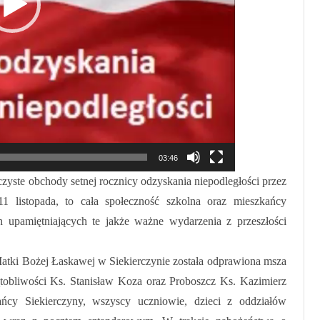
KLASA 7
KLASA 8
03:46
czyste obchody setnej rocznicy odzyskania niepodległości przez
1 listopada, to cała społeczność szkolna oraz mieszkańcy
ch upamiętniających te jakże ważne wydarzenia z przeszłości
tki Bożej Łaskawej w Siekierczynie została odprawiona msza
ątobliwości Ks. Stanisław Koza oraz Proboszcz Ks. Kazimierz
ńcy Siekierczyny, wszyscy uczniowie, dzieci z oddziałów