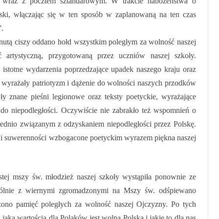
ły wraz z pocztem sztandarowym. W trakcie nabożeństwa o
ki, włączając się w ten sposób w zaplanowaną na ten czas
”.
tą ciszy oddano hołd wszystkim poległym za wolność naszej
 artystyczną, przygotowaną przez uczniów naszej szkoły.
 istotne wydarzenia poprzedzające upadek naszego kraju oraz
yrażały patriotyzm i dążenie do wolności naszych przodków
 znane pieśni legionowe oraz teksty poetyckie, wyrażające
 do niepodległości. Oczywiście nie zabrakło też wspomnień o
rednio związanym z odzyskaniem niepodległości przez Polskę.
i i suwerenności wzbogacone poetyckim wyrazem piękna naszej
stej mszy św. młodzież naszej szkoły wystąpiła ponownie ze
ólnie z wiernymi zgromadzonymi na Mszy św. odśpiewano
ono pamięć poległych za wolność naszej Ojczyzny. Po tych
ką wartością dla Polaków jest wolna Polska i jakie to dla nas