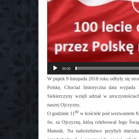
00:00
W piątek 9 listopada 2018 roku odbyły się uro
Polskę. Chociaż historyczna data wypada 1
Siekierczyny wzięli udział w uroczystościa
naszej Ojczyzny.
00
O godzinie 11
w kościele pod wezwaniem Ma
św. za Ojczyznę, którą celebrował Jego Świ
Matusik. Na nabożeństwo przybyli mieszka