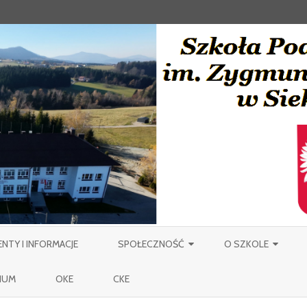
Skip
to
TY I INFORMACJE
SPOŁECZNOŚĆ
O SZKOLE
content
NAUCZYCIELE
PATRON
IUM
OKE
CKE
PRACOWNICY OBSŁUGI SZKOŁY
MIEJSCOWOŚĆ