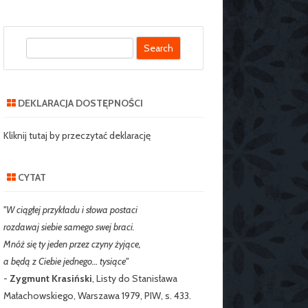
S
SZKOLNY SZKOŁY
e
J NR 2 W
a
IE
r
DEKLARACJA DOSTĘPNOŚCI
c
RZEDSZKOLNY
h
Kliknij tutaj by przeczytać deklarację
CYTAT
"W ciągłej przykładu i słowa postaci
rozdawaj siebie samego swej braci.
Mnóż się ty jeden przez czyny żyjące,
a będą z Ciebie jednego… tysiące"
-
Zygmunt Krasiński
, Listy do Stanisława
Małachowskiego, Warszawa 1979, PIW, s. 433.