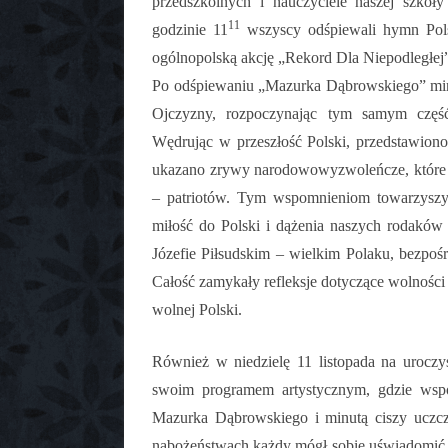
przedszkolnych i nauczyciele naszej szko
11
godzinie 11
wszyscy odśpiewali hymn Pols
ogólnopolską akcję „Rekord Dla Niepodległej
Po odśpiewaniu „Mazurka Dąbrowskiego” minu
Ojczyzny, rozpoczynając tym samym część
Wędrując w przeszłość Polski, przedstawiono
ukazano zrywy narodowowyzwoleńcze, które w
– patriotów. Tym wspomnieniom towarzyszyły
miłość do Polski i dążenia naszych rodaków
Józefie Piłsudskim – wielkim Polaku, bezpoś
Całość zamykały refleksje dotyczące wolnośc
wolnej Polski.
Również w niedzielę 11 listopada na uroczy
swoim programem artystycznym, gdzie wsp
Mazurka Dąbrowskiego i minutą ciszy uczcz
nabożeństwach każdy mógł sobie uświadomić, ja