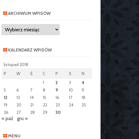
ARCHIWUM WPISÓW
Archiwum
wpisów
KALENDARZ WPISÓW
listopad 2018
P
W
Ś
C
P
S
N
1
2
3
4
5
6
7
8
9
10
11
12
13
14
15
16
17
18
19
20
21
22
23
24
25
26
27
28
29
30
« paź
gru »
MENU