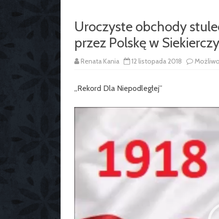
Uroczyste obchody stule
przez Polskę w Siekierczy
Renata Kania
12 listopada 2018
Możliw
„Rekord Dla Niepodległej”
Odtwarzacz
video