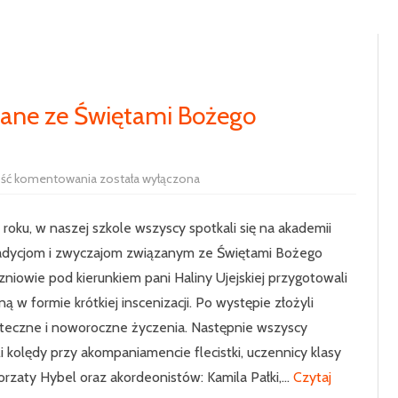
RADA RODZICÓW
100-LECIE SZKOŁY
UCZNIOWIE
HISTORIA SZKOŁY
SAMORZĄD 
PODSTAWOWE
ązane ze Świętami Bożego
SIEKIERCZYN
ODDZIAŁ P
Tradycje
ość komentowania
została wyłączona
KLASA 1
i
zwyczaje
związane
KLASA 2
 roku, w naszej szkole wszyscy spotkali się na akademii
ze
Świętami
adycjom i zwyczajom związanym ze Świętami Bożego
Bożego
KLASA 3
Narodzenia
niowie pod kierunkiem pani Haliny Ujejskiej przygotowali
KLASA 4
ną w formie krótkiej inscenizacji. Po występie złożyli
teczne i noworoczne życzenia. Następnie wszyscy
KLASA 5
i kolędy przy akompaniamencie flecistki, uczennicy klasy
KLASA 6
orzaty Hybel oraz akordeonistów: Kamila Pałki,…
Czytaj