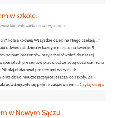
em w szkole.
Spotkanie
liwość komentowania
została wyłączona
ze
Św.
Mikołajem
ci Mikołaja kochają Wszystkie dzieci na Niego czekają …”
w
szkole.
lubi odwiedzać dzieci w każdym miejscu na świecie. 9
iem pełnym prezentów przyjechał również do naszej
 wspaniałych prezentów przywiózł ze sobą dużo uśmiechu
ty Mikołaj obdarował prezentami wszystkich
oraz dzieci nieuczęszczające jeszcze do szkoły. Za
iaki odwdzięczyły się pięknie zaśpiewanymi…
Czytaj dalej »
ajem w Nowym Sączu