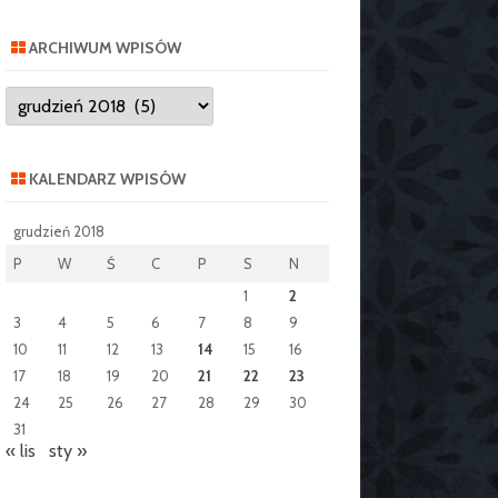
ARCHIWUM WPISÓW
Archiwum
wpisów
KALENDARZ WPISÓW
grudzień 2018
P
W
Ś
C
P
S
N
1
2
3
4
5
6
7
8
9
10
11
12
13
14
15
16
17
18
19
20
21
22
23
24
25
26
27
28
29
30
31
« lis
sty »