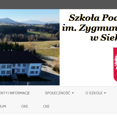
Skip
to
TY I INFORMACJE
SPOŁECZNOŚĆ
O SZKOLE
content
NAUCZYCIELE
PATRON
IUM
OKE
CKE
PRACOWNICY OBSŁUGI SZKOŁY
MIEJSCOWOŚĆ