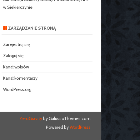
w Siekierczynie
ZARZĄDZANIE STRONĄ
Zarejestruj się
Zaloguj się
Kanał wpisów
Kanał komentarzy
WordPress.org
ZeroGravity
by GalussoThemes.com
Powered by
WordPress