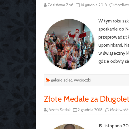
Zdzisława Zoń
14 grudnia 2018
Możliw
W tym roku szkol
spotkanie do No
przeprowadził 
upominkami. Nas
w świąteczny kl
gdzie odbyły s
galerie zdjęć
,
wycieczki
Złote Medale za Długole
Józefa Setlak
2 grudnia 2018
Możliwoś
19 listopada 20