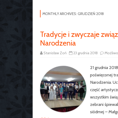
MONTHLY ARCHIVES:
GRUDZIEŃ 2018
Tradycje i zwyczaje zwi
Narodzenia
Stanisław Zoń
23 grudnia 2018
Możliw
21 grudnia 2018
poświęconej tr
Narodzenia. Ucz
część artystycz
wszystkim świą
zebrani śpiewal
siódmej – Małg