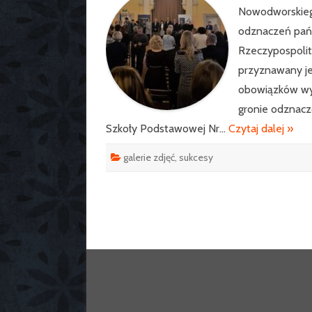
Nowodworskiego
odznaczeń pań
Rzeczypospolit
przyznawany j
obowiązków wy
gronie odznaczo
Szkoły Podstawowej Nr…
Czytaj dalej »
galerie zdjęć
,
sukcesy