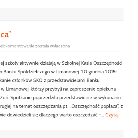
KLASA 7
KLASA 8
ca”
SKO
ość komentowania
została wyłączona
„Oszczędność
popłaca”
ej szkoły aktywnie działają w Szkolnej Kasie Oszczędności
 Banku Spółdzielczego w Limanowej. 20 grudnia 2018r.
tkanie członków SKO z przedstawicielami Banku
 w Limanowej, którzy przybyli na zaproszenie opiekuna
Zoń. Spotkanie poprzedziło przedstawienie w wykonaniu
rugiej na temat oszczędzania pt. „Oszczędność popłaca”, z
wie dowiedzieli się dlaczego warto oszczędzać –…
Czytaj