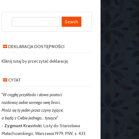
S
SZKOLNY SZKOŁY
e
J NR 2 W
a
IE
r
DEKLARACJA DOSTĘPNOŚCI
c
RZEDSZKOLNY
h
Kliknij tutaj by przeczytać deklarację
CYTAT
"W ciągłej przykładu i słowa postaci
rozdawaj siebie samego swej braci.
Mnóż się ty jeden przez czyny żyjące,
a będą z Ciebie jednego… tysiące"
-
Zygmunt Krasiński
, Listy do Stanisława
Małachowskiego, Warszawa 1979, PIW, s. 433.