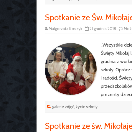
Spotkanie ze Św. Mikołaj
Małgorzata Koszyk
21 grudnia 2018
Moż
„Wszystkie dzie
Święty Mikołaj 
grudnia z work
szkoły. Oprócz
i radości. Świę
przedszkolaków 
prezenty dziec
galerie zdjęć
,
życie szkoły
Spotkanie ze św. Mikoł