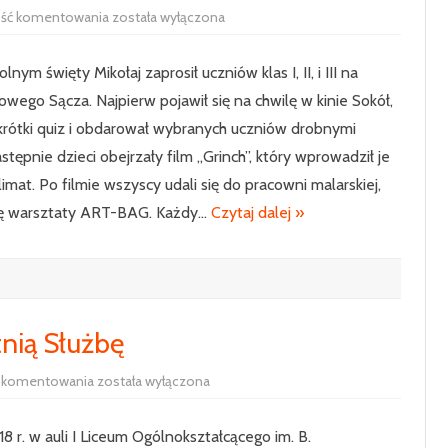
Spotkanie
ość komentowania
została wyłączona
ze
św.
Mikołajem
nym święty Mikołaj zaprosił uczniów klas I, II, i III na
w
Nowym
wego Sącza. Najpierw pojawił się na chwilę w kinie Sokół,
Sączu
krótki quiz i obdarował wybranych uczniów drobnymi
tępnie dzieci obejrzały film „Grinch”, który wprowadził je
imat. Po filmie wszyscy udali się do pracowni malarskiej,
ię warsztaty ART-BAG. Każdy…
Czytaj dalej »
tnią Służbę
Złote
ć komentowania
została wyłączona
Medale
za
Długoletnią
18 r. w auli I Liceum Ogólnokształcącego im. B.
Służbę