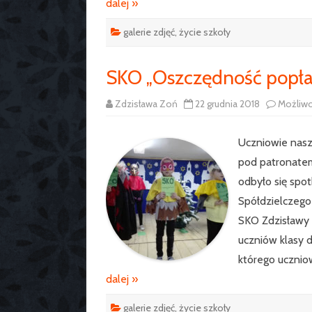
dalej »
galerie zdjęć
,
życie szkoły
SKO „Oszczędność popła
Zdzisława Zoń
22 grudnia 2018
Możliw
Uczniowie nasz
pod patronatem
odbyło się spo
Spółdzielczego
SKO Zdzisławy 
uczniów klasy d
którego ucznio
dalej »
galerie zdjęć
,
życie szkoły