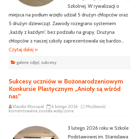
Szkolnej. W rywalizacji o
miejsca na podium wzięło udział 5 drużyn chłopców oraz
5 drużyn dziewcząt. Zawody rozegrano systemem
„każdy z każdym”, bez podziału na grupy. Drużyna
chłopców z naszej szkoły zaprezentowała się bardzo…
Czytaj dalej »
galerie zdjęć
,
sukcesy
Sukcesy uczniów w Bożonarodzeniowym
Konkursie Plastycznym „Anioły są wśród
nas”
Klaudia Wysopal
6 lutego 2026
Możliwość
Sukcesy
komentowania
została wyłączona
uczniów
w
Bożonarodzeniowym
Konkursie
3 lutego 2026 roku w Szkole
Plastycznym
„Anioły
Podstawowej im. Stanisława