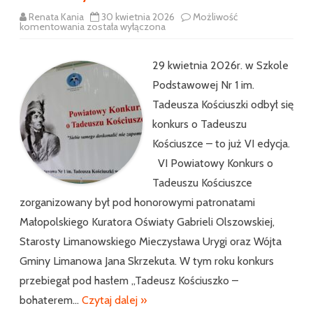
Renata Kania
30 kwietnia 2026
Możliwość
Powiatowy
komentowania
została wyłączona
Konkurs
o
Tadeuszu
Kościuszce
29 kwietnia 2026r. w Szkole
Podstawowej Nr 1 im.
Tadeusza Kościuszki odbył się
konkurs o Tadeuszu
Kościuszce – to już VI edycja.
VI Powiatowy Konkurs o
Tadeuszu Kościuszce
zorganizowany był pod honorowymi patronatami
Małopolskiego Kuratora Oświaty Gabrieli Olszowskiej,
Starosty Limanowskiego Mieczysława Urygi oraz Wójta
Gminy Limanowa Jana Skrzekuta. W tym roku konkurs
przebiegał pod hasłem „Tadeusz Kościuszko –
bohaterem…
Czytaj dalej »