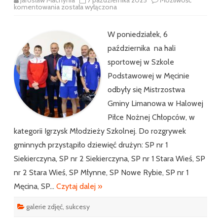
Mistrzostwa
komentowania
została wyłączona
Gminy
Limanowa
w
Halowej
W poniedziałek, 6
Piłce
Nożnej
października na hali
Chłopców
sportowej w Szkole
Podstawowej w Męcinie
odbyły się Mistrzostwa
Gminy Limanowa w Halowej
Piłce Nożnej Chłopców, w
kategorii Igrzysk Młodzieży Szkolnej. Do rozgrywek
gminnych przystąpiło dziewięć drużyn: SP nr 1
Siekierczyna, SP nr 2 Siekierczyna, SP nr 1 Stara Wieś, SP
nr 2 Stara Wieś, SP Młynne, SP Nowe Rybie, SP nr 1
Męcina, SP…
Czytaj dalej »
galerie zdjęć
,
sukcesy