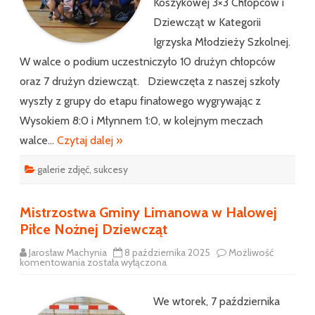
Koszykowej 3×3 Chłopców i
Dziewcząt w Kategorii
Igrzyska Młodzieży Szkolnej.
W walce o podium uczestniczyło 10 drużyn chłopców
oraz 7 drużyn dziewcząt. Dziewczęta z naszej szkoły
wyszły z grupy do etapu finałowego wygrywając z
Wysokiem 8:0 i Młynnem 1:0, w kolejnym meczach
walce…
Czytaj dalej »
galerie zdjęć
,
sukcesy
Mistrzostwa Gminy Limanowa w Halowej
Piłce Nożnej Dziewcząt
Jarosław Machynia
8 października 2025
Możliwość
Mistrzostwa
komentowania
została wyłączona
Gminy
Limanowa
w
Halowej
We wtorek, 7 października
Piłce