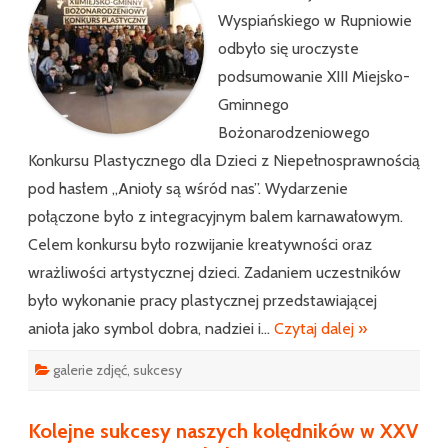
są
wśród
Wyspiańskiego w Rupniowie
nas”
odbyło się uroczyste
podsumowanie XIII Miejsko-
Gminnego
Bożonarodzeniowego
Konkursu Plastycznego dla Dzieci z Niepełnosprawnością
pod hasłem „Anioły są wśród nas”. Wydarzenie
połączone było z integracyjnym balem karnawałowym.
Celem konkursu było rozwijanie kreatywności oraz
wrażliwości artystycznej dzieci. Zadaniem uczestników
było wykonanie pracy plastycznej przedstawiającej
anioła jako symbol dobra, nadziei i…
Czytaj dalej »
galerie zdjęć
,
sukcesy
Kolejne sukcesy naszych kolędników w XXV