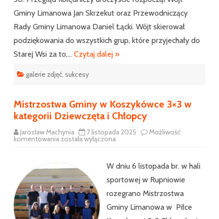
Gminy Limanowa Jan Skrzekut oraz Przewodniczący
Rady Gminy Limanowa Daniel Łącki. Wójt skierował
podziękowania do wszystkich grup, które przyjechały do
Starej Wsi za to,…
Czytaj dalej »
galerie zdjęć
,
sukcesy
Mistrzostwa Gminy w Koszykówce 3×3 w
kategorii Dziewczęta i Chłopcy
Jarosław Machynia
7 listopada 2025
Możliwość
Mistrzostwa
komentowania
została wyłączona
Gminy
w
Koszykówce
3×3
W dniu 6 listopada br. w hali
w
kategorii
sportowej w Rupniowie
Dziewczęta
i
rozegrano Mistrzostwa
Chłopcy
Gminy Limanowa w Piłce