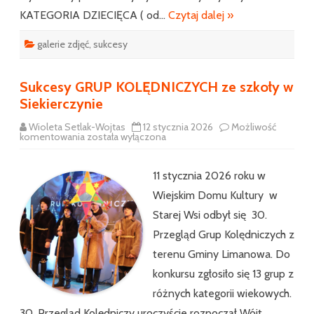
KATEGORIA DZIECIĘCA ( od…
Czytaj dalej »
galerie zdjęć
,
sukcesy
Sukcesy GRUP KOLĘDNICZYCH ze szkoły w
Siekierczynie
Wioleta Setlak-Wojtas
12 stycznia 2026
Możliwość
Sukcesy
komentowania
została wyłączona
GRUP
KOLĘDNICZYCH
ze
szkoły
11 stycznia 2026 roku w
w
Siekierczynie
Wiejskim Domu Kultury w
Starej Wsi odbył się 30.
Przegląd Grup Kolędniczych z
terenu Gminy Limanowa. Do
konkursu zgłosiło się 13 grup z
różnych kategorii wiekowych.
30. Przegląd Kolędniczy uroczyście rozpoczął Wójt