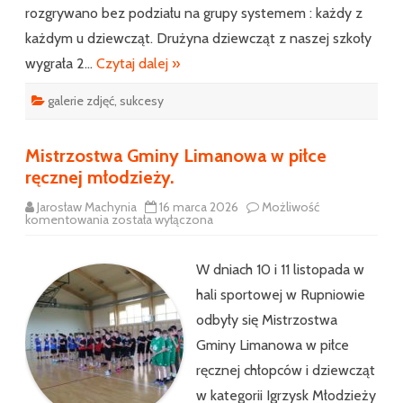
rozgrywano bez podziału na grupy systemem : każdy z
każdym u dziewcząt. Drużyna dziewcząt z naszej szkoły
wygrała 2…
Czytaj dalej »
galerie zdjęć
,
sukcesy
Mistrzostwa Gminy Limanowa w piłce
ręcznej młodzieży.
Jarosław Machynia
16 marca 2026
Możliwość
Mistrzostwa
komentowania
została wyłączona
Gminy
Limanowa
w
piłce
W dniach 10 i 11 listopada w
ręcznej
młodzieży.
hali sportowej w Rupniowie
odbyły się Mistrzostwa
Gminy Limanowa w piłce
ręcznej chłopców i dziewcząt
w kategorii Igrzysk Młodzieży