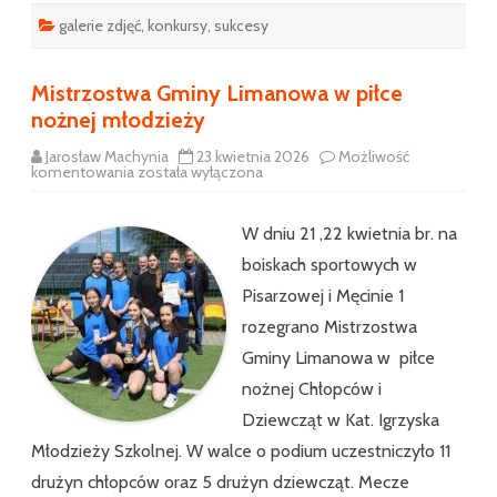
galerie zdjęć
,
konkursy
,
sukcesy
Mistrzostwa Gminy Limanowa w piłce
nożnej młodzieży
Jarosław Machynia
23 kwietnia 2026
Możliwość
Mistrzostwa
komentowania
została wyłączona
Gminy
Limanowa
w
piłce
W dniu 21 ,22 kwietnia br. na
nożnej
młodzieży
boiskach sportowych w
Pisarzowej i Męcinie 1
rozegrano Mistrzostwa
Gminy Limanowa w piłce
nożnej Chłopców i
Dziewcząt w Kat. Igrzyska
Młodzieży Szkolnej. W walce o podium uczestniczyło 11
drużyn chłopców oraz 5 drużyn dziewcząt. Mecze