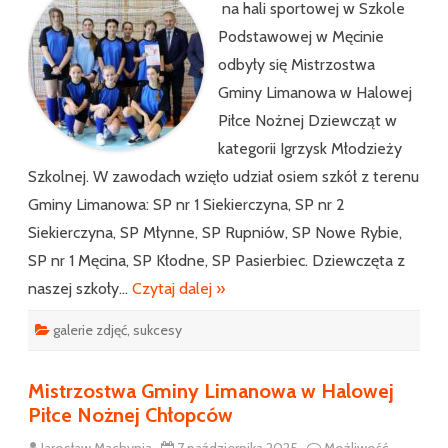
Nożnej
na hali sportowej w Szkole
Dziewcząt
Podstawowej w Męcinie
odbyły się Mistrzostwa
Gminy Limanowa w Halowej
Piłce Nożnej Dziewcząt w
kategorii Igrzysk Młodzieży
Szkolnej. W zawodach wzięło udział osiem szkół z terenu
Gminy Limanowa: SP nr 1 Siekierczyna, SP nr 2
Siekierczyna, SP Młynne, SP Rupniów, SP Nowe Rybie,
SP nr 1 Męcina, SP Kłodne, SP Pasierbiec. Dziewczęta z
naszej szkoły…
Czytaj dalej »
galerie zdjęć
,
sukcesy
Mistrzostwa Gminy Limanowa w Halowej
Piłce Nożnej Chłopców
Jarosław Machynia
7 października 2025
Możliwość