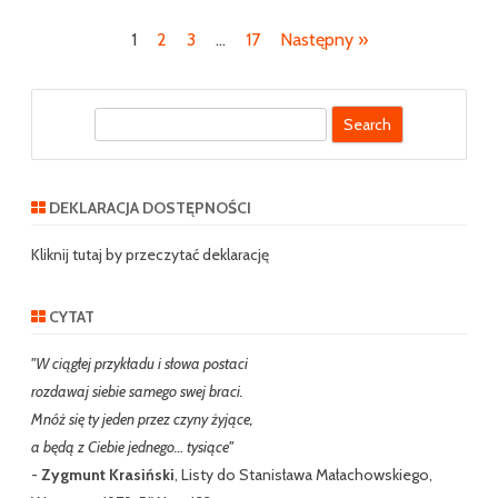
Nawigacja
1
2
3
…
17
Następny »
po
wpisach
S
e
a
r
DEKLARACJA DOSTĘPNOŚCI
c
h
Kliknij tutaj by przeczytać deklarację
CYTAT
"W ciągłej przykładu i słowa postaci
rozdawaj siebie samego swej braci.
Mnóż się ty jeden przez czyny żyjące,
a będą z Ciebie jednego… tysiące"
-
Zygmunt Krasiński
, Listy do Stanisława Małachowskiego,