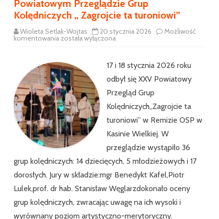
Powiatowym Przeglądzie Grup
Kolędniczych „ Zagrojcie ta turoniowi”
Wioleta Setlak-Wojtas
20 stycznia 2026
Możliwość
Kolejne
komentowania
została wyłączona
sukcesy
naszych
kolędników
w
17 i 18 stycznia 2026 roku
XXV
Powiatowym
odbył się XXV Powiatowy
Przeglądzie
Grup
Przegląd Grup
Kolędniczych
„
Kolędniczych„Zagrojcie ta
Zagrojcie
ta
turoniowi” w Remizie OSP w
turoniowi”
Kasinie Wielkiej. W
przeglądzie wystąpiło 36
grup kolędniczych: 14 dziecięcych, 5 młodzieżowych i 17
dorosłych. Jury w składzie:mgr Benedykt Kafel,Piotr
Lulek,prof. dr hab. Stanisław Węglarzdokonało oceny
grup kolędniczych, zwracając uwagę na ich wysoki i
wyrównany poziom artystyczno-merytoryczny.