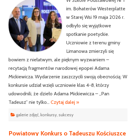
W Szkole Podstawowej Nr 1
to
im. Bohaterów Westerplatte
my”
–
w Starej Wsi 19 maja 2026 r.
„Pan
Tadeu
odbyło się wyjątkowe
Adam
Micki
spotkanie poetyckie.
Gmin
Konku
Uczniowie z terenu gminy
Recyt
Limanowa zmierzyli się
bowiem z niełatwym, ale pięknym wyzwaniem –
recytacją fragmentów narodowej epopei Adama
Mickiewicza. Wydarzenie zaszczycili swoją obecnością: W
konkursie udział wzięli uczniowie klas 4-8, którzy
udowodnili, że dzieło Adama Mickiewicza – „Pan
Tadeusz” nie tylko…
Czytaj dalej »
galerie zdjęć
,
konkursy
,
sukcesy
Powiatowy Konkurs o Tadeuszu Kościuszce