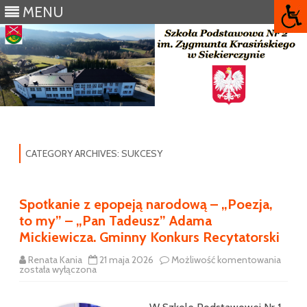
MENU
Skip
to
content
CATEGORY ARCHIVES:
SUKCESY
Spotkanie z epopeją narodową – „Poezja,
to my” – „Pan Tadeusz” Adama
Mickiewicza. Gminny Konkurs Recytatorski
Spotk
Renata Kania
21 maja 2026
Możliwość komentowania
z
została wyłączona
epope
naro
–
„Poez