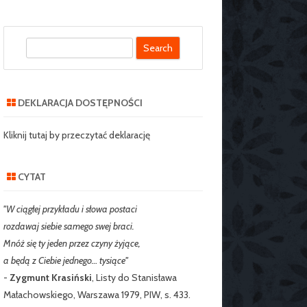
S
SZKOLNY SZKOŁY
e
J NR 2 W
a
IE
r
DEKLARACJA DOSTĘPNOŚCI
c
RZEDSZKOLNY
h
Kliknij tutaj by przeczytać deklarację
CYTAT
"W ciągłej przykładu i słowa postaci
rozdawaj siebie samego swej braci.
Mnóż się ty jeden przez czyny żyjące,
a będą z Ciebie jednego… tysiące"
-
Zygmunt Krasiński
, Listy do Stanisława
Małachowskiego, Warszawa 1979, PIW, s. 433.