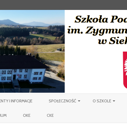
Skip
to
TY I INFORMACJE
SPOŁECZNOŚĆ
O SZKOLE
content
NAUCZYCIELE
PATRON
IUM
OKE
CKE
PRACOWNICY OBSŁUGI SZKOŁY
MIEJSCOWOŚĆ