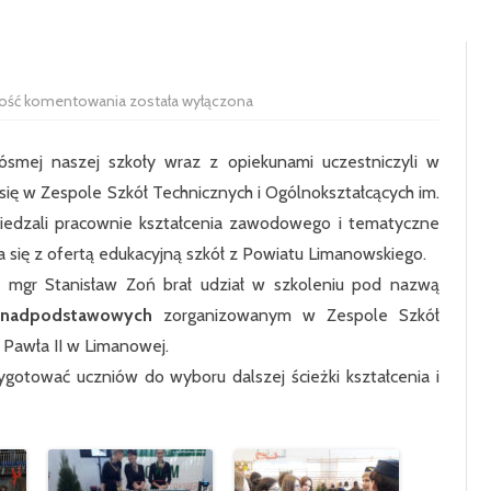
RADA RODZICÓW
100-LECIE SZKOŁY
UCZNIOWIE
HISTORIA SZKOŁY
SAMORZĄD 
Święto
ość komentowania
została wyłączona
PODSTAWOWE
Zawodów
SIEKIERCZYN
ósmej naszej szkoły wraz z opiekunami uczestniczyli w
ODDZIAŁ P
 się w Zespole Szkół Technicznych i Ogólnokształcących im.
iedzali pracownie kształcenia zawodowego i tematyczne
KLASA 1
a się z ofertą edukacyjną szkół z Powiatu Limanowskiego.
KLASA 2
y mgr Stanisław Zoń brał udział w szkoleniu pod nazwą
onadpodstawowych
zorganizowanym w Zespole Szkół
KLASA 3
 Pawła II w Limanowej.
KLASA 4
zygotować uczniów do wyboru dalszej ścieżki kształcenia i
KLASA 5
KLASA 6