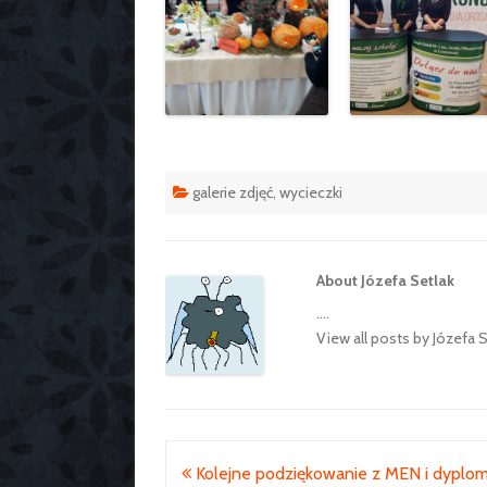
galerie zdjęć
,
wycieczki
About Józefa Setlak
....
View all posts by Józefa 
Nawigacja
Kolejne podziękowanie z MEN i dyplom