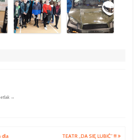
Setlak
→
 dla
TEATR „DA SIĘ LUBIĆ” !!!