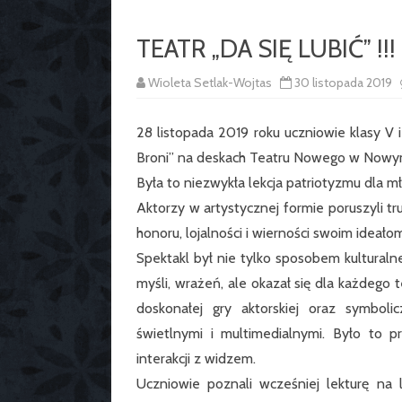
TEATR „DA SIĘ LUBIĆ” !!!
Wioleta Setlak-Wojtas
30 listopada 2019
28 listopada 2019 roku uczniowie klasy V i
Broni” na deskach Teatru Nowego w Nowy
Była to niezwykła lekcja patriotyzmu dla 
Aktorzy w artystycznej formie poruszyli 
honoru, lojalności i wierności swoim ideało
Spektakl był nie tylko sposobem kulturaln
myśli, wrażeń, ale okazał się dla każdego 
doskonałej gry aktorskiej oraz symboli
świetlnymi i multimedialnymi. Było to
interakcji z widzem.
Uczniowie poznali wcześniej lekturę na 