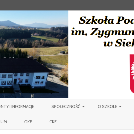
Skip
to
TY I INFORMACJE
SPOŁECZNOŚĆ
O SZKOLE
content
NAUCZYCIELE
PATRON
IUM
OKE
CKE
PRACOWNICY OBSŁUGI SZKOŁY
MIEJSCOWOŚĆ