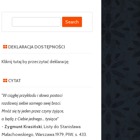
S
SZKOLNY SZKOŁY
e
J NR 2 W
a
IE
r
DEKLARACJA DOSTĘPNOŚCI
c
RZEDSZKOLNY
h
Kliknij tutaj by przeczytać deklarację
CYTAT
"W ciągłej przykładu i słowa postaci
rozdawaj siebie samego swej braci.
Mnóż się ty jeden przez czyny żyjące,
a będą z Ciebie jednego… tysiące"
-
Zygmunt Krasiński
, Listy do Stanisława
Małachowskiego, Warszawa 1979, PIW, s. 433.