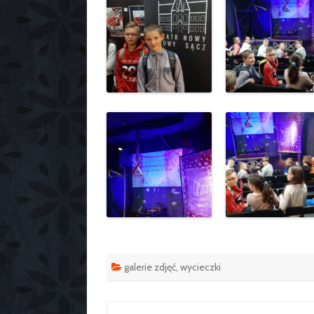
galerie zdjęć
,
wycieczki