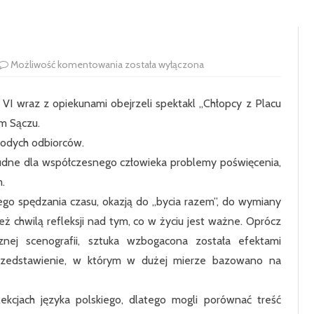
RADA RODZICÓW
100-LECIE SZKOŁY
UCZNIOWIE
HISTORIA SZKOŁY
SAMORZĄD 
TEATR
Możliwość komentowania
została wyłączona
PODSTAWOWE
„DA
SIĘ
SIEKIERCZYN
LUBIĆ”
 VI wraz z opiekunami obejrzeli spektakl „Chłopcy z Placu
!!!
ODDZIAŁ P
m Sączu.
młodych odbiorców.
KLASA 1
trudne dla współczesnego człowieka problemy poświęcenia,
KLASA 2
m.
ego spędzania czasu, okazją do „bycia razem”, do wymiany
KLASA 3
też chwilą refleksji nad tym, co w życiu jest ważne. Oprócz
KLASA 4
cznej scenografii, sztuka wzbogacona została efektami
 przedstawienie, w którym w dużej mierze bazowano na
KLASA 5
KLASA 6
lekcjach języka polskiego, dlatego mogli porównać treść