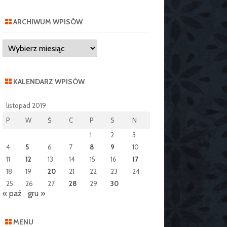
ARCHIWUM WPISÓW
Archiwum
wpisów
KALENDARZ WPISÓW
listopad 2019
P
W
Ś
C
P
S
N
1
2
3
4
5
6
7
8
9
10
11
12
13
14
15
16
17
18
19
20
21
22
23
24
25
26
27
28
29
30
« paź
gru »
MENU