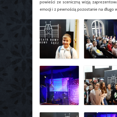
powieści ze sceniczną wizją zaprezentow
emocji i z pewnością pozostanie na długo w