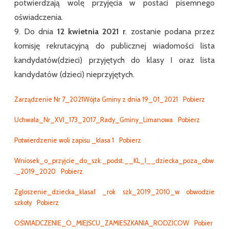
potwierdzają wolę przyjęcia w postaci pisemnego
oświadczenia.
9. Do dnia
12 kwietnia 2021 r
. zostanie podana przez
komisję rekrutacyjną do publicznej wiadomości lista
kandydatów(dzieci) przyjętych do klasy I oraz lista
kandydatów (dzieci) nieprzyjętych.
Zarządzenie Nr 7_2021Wójta Gminy z dnia 19_01_2021
Pobierz
Uchwala_Nr_XVI_173_2017_Rady_Gminy_Limanowa
Pobierz
Potwierdzenie woli zapisu _klasa 1
Pobierz
Wniosek_o_przyjcie_do_szk._podst.__KL_I__dziecka_poza_obw
._2019_2020
Pobierz
Zgloszenie_dziecka_klasa1 _rok szk_2019_2010_w obwodzie
szkoły
Pobierz
OŚWIADCZENIE_O_MIEJSCU_ZAMIESZKANIA_RODZICOW
Pobier