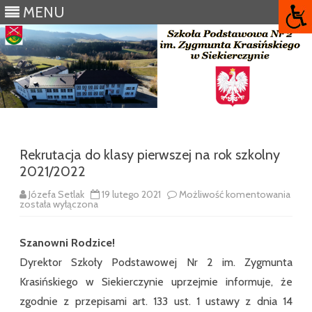
MENU
Skip
to
content
Rekrutacja do klasy pierwszej na rok szkolny
2021/2022
Rekru
Józefa Setlak
19 lutego 2021
Możliwość komentowania
do
została wyłączona
klasy
pier
na
Szanowni Rodzice!
rok
szko
Dyrektor Szkoły Podstawowej Nr 2 im. Zygmunta
2021
Krasińskiego w Siekierczynie uprzejmie informuje, że
zgodnie z przepisami art. 133 ust. 1 ustawy z dnia 14