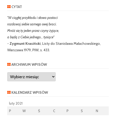
CYTAT
"W ciągłej przykładu i słowa postaci
rozdawaj siebie samego swej braci.
Mnóż się ty jeden przez czyny żyjące,
a będą z Ciebie jednego… tysiące"
-
Zygmunt Krasiński
, Listy do Stanisława Małachowskiego,
Warszawa 1979, PIW, s. 433.
ARCHIWUM WPISÓW
Archiwum
wpisów
KALENDARZ WPISÓW
luty 2021
P
W
Ś
C
P
S
N