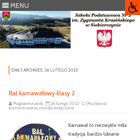
MENU
Skip
to
content
DAILY ARCHIVES:
26 LUTEGO 2022
Bal karnawałowy klasy 2
Magdalena Janik
26 lutego 2022
Możliwość
Bal
komentowania
została wyłączona
karnawałowy
klasy
2
Karnawał to niezwykle miła
tradycja, bardzo lubiana