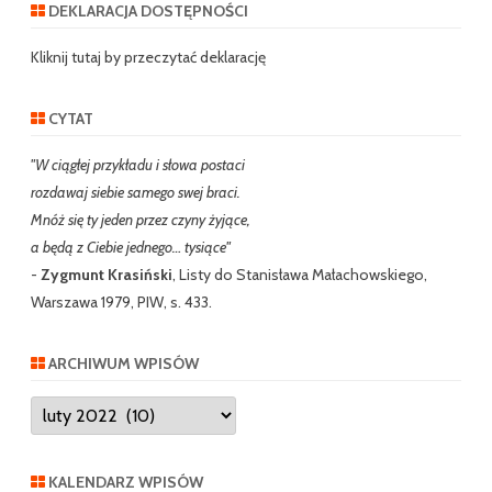
r
DEKLARACJA DOSTĘPNOŚCI
c
h
Kliknij tutaj by przeczytać deklarację
CYTAT
"W ciągłej przykładu i słowa postaci
rozdawaj siebie samego swej braci.
Mnóż się ty jeden przez czyny żyjące,
a będą z Ciebie jednego… tysiące"
-
Zygmunt Krasiński
, Listy do Stanisława Małachowskiego,
Warszawa 1979, PIW, s. 433.
ARCHIWUM WPISÓW
Archiwum
wpisów
KALENDARZ WPISÓW