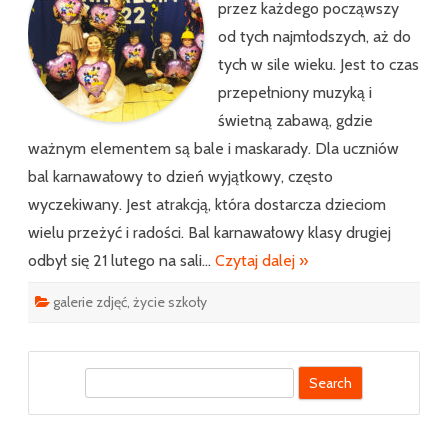
przez każdego począwszy
od tych najmłodszych, aż do
tych w sile wieku. Jest to czas
przepełniony muzyką i
świetną zabawą, gdzie
ważnym elementem są bale i maskarady. Dla uczniów
bal karnawałowy to dzień wyjątkowy, często
wyczekiwany. Jest atrakcją, która dostarcza dzieciom
wielu przeżyć i radości. Bal karnawałowy klasy drugiej
odbył się 21 lutego na sali…
Czytaj dalej »
galerie zdjęć
,
życie szkoły
S
e
a