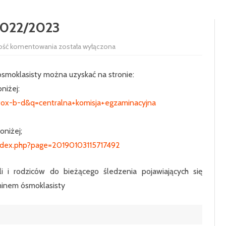
RADA RODZICÓW
100-LECIE SZKOŁY
2022/2023
UCZNIOWIE
HISTORIA SZKOŁY
SAMORZĄD 
Egzamin
ość komentowania
została wyłączona
PODSTAWOWE
ósmoklasisty
2022/2023
SIEKIERCZYN
smoklasisty można uzyskać na stronie:
ODDZIAŁ P
oniżej:
efox-b-d&q=centralna+komisja+egzaminacyjna
KLASA 1
KLASA 2
poniżej;
/index.php?page=20190103115717492
KLASA 3
KLASA 4
i i rodziców do bieżącego śledzenia pojawiających się
minem ósmoklasisty
KLASA 5
KLASA 6