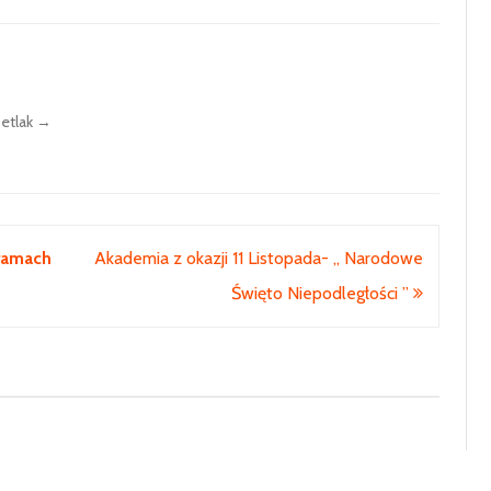
KLASA 7
KLASA 8
Setlak
→
 ramach
Akademia z okazji 11 Listopada- „ Narodowe
Święto Niepodległości ”