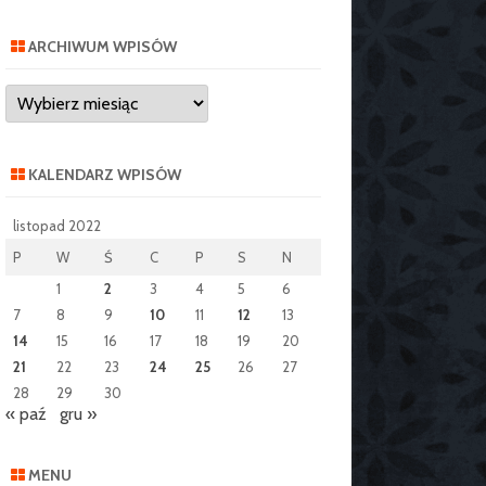
ARCHIWUM WPISÓW
Archiwum
wpisów
KALENDARZ WPISÓW
listopad 2022
P
W
Ś
C
P
S
N
1
2
3
4
5
6
7
8
9
10
11
12
13
14
15
16
17
18
19
20
21
22
23
24
25
26
27
28
29
30
« paź
gru »
MENU