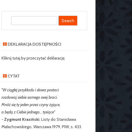
S
SZKOLNY SZKOŁY
e
J NR 2 W
a
IE
r
DEKLARACJA DOSTĘPNOŚCI
c
RZEDSZKOLNY
h
Kliknij tutaj by przeczytać deklarację
CYTAT
"W ciągłej przykładu i słowa postaci
rozdawaj siebie samego swej braci.
Mnóż się ty jeden przez czyny żyjące,
a będą z Ciebie jednego… tysiące"
-
Zygmunt Krasiński
, Listy do Stanisława
Małachowskiego, Warszawa 1979, PIW, s. 433.