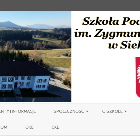
Skip
to
TY I INFORMACJE
SPOŁECZNOŚĆ
O SZKOLE
content
NAUCZYCIELE
PATRON
IUM
OKE
CKE
PRACOWNICY OBSŁUGI SZKOŁY
MIEJSCOWOŚĆ