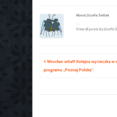
About Józefa Setlak
....
View all posts by Józefa 
Nawigacja
Wrocław wita!!! Kolejna wycieczka w
wpisu
programu „Poznaj Polskę”.