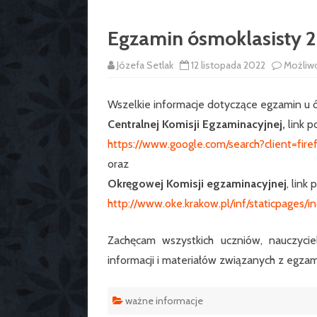
Egzamin ósmoklasisty 
Józefa Setlak
12 listopada 2022
Możliw
Wszelkie informacje dotyczące egzamin u ó
Centralnej Komisji Egzaminacyjnej,
link p
https://www.google.com/search?client=fir
oraz
Okręgowej Komisji egzaminacyjnej
, link 
http://www.oke.krakow.pl/inf/staticpages
Zachęcam wszystkich uczniów, nauczyciel
informacji i materiałów związanych z egza
ważne informacje