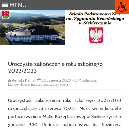
MENU
Skip
to
content
Uroczyste zakończenie roku szkolnego
2022/2023
Renata Kania
23 czerwca 2023
Możliwość
Uroczyste
komentowania
została wyłączona
zakończenie
roku
szkolnego
Uroczystość zakończenia roku szkolnego 2022/2023
2022/2023
rozpoczęła się 23 czerwca 2023 r. Mszą św. w kościele
pod wezwaniem Matki Bożej Łaskawej w Siekierczynie o
godzinie 9:30. Podczas nabożeństwa ks. Kazimierz