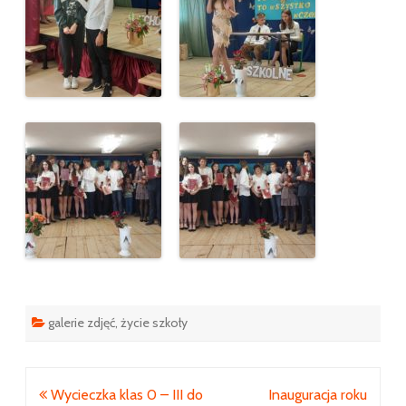
galerie zdjęć
,
życie szkoły
Nawigacja
Wycieczka klas 0 – III do
Inauguracja roku