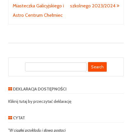
wpisu
Miasteczka Galicyjskiego i
szkolnego 2023/2024
Astro Centrum Chełmiec
S
e
a
r
DEKLARACJA DOSTĘPNOŚCI
c
h
Kliknij tutaj by przeczytać deklarację
CYTAT
"W ciągłej przykładu i słowa postaci