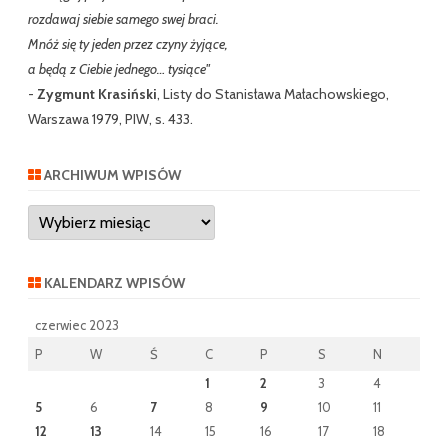
rozdawaj siebie samego swej braci.
Mnóż się ty jeden przez czyny żyjące,
a będą z Ciebie jednego… tysiące"
-
Zygmunt Krasiński
, Listy do Stanisława Małachowskiego,
Warszawa 1979, PIW, s. 433.
ARCHIWUM WPISÓW
Archiwum
wpisów
KALENDARZ WPISÓW
czerwiec 2023
P
W
Ś
C
P
S
N
1
2
3
4
5
6
7
8
9
10
11
12
13
14
15
16
17
18