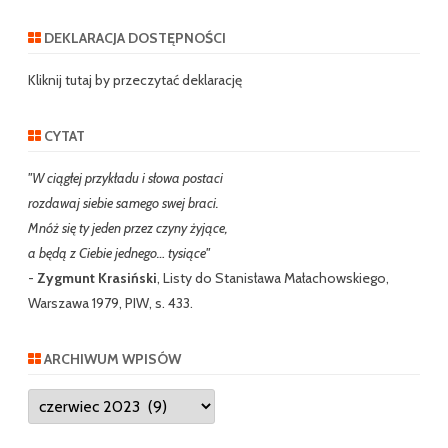
a
r
DEKLARACJA DOSTĘPNOŚCI
c
h
Kliknij tutaj by przeczytać deklarację
CYTAT
"W ciągłej przykładu i słowa postaci
rozdawaj siebie samego swej braci.
Mnóż się ty jeden przez czyny żyjące,
a będą z Ciebie jednego… tysiące"
-
Zygmunt Krasiński
, Listy do Stanisława Małachowskiego,
Warszawa 1979, PIW, s. 433.
ARCHIWUM WPISÓW
Archiwum
wpisów