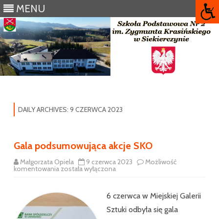
MENU
Skip
to
content
DAILY ARCHIVES:
9 CZERWCA 2023
Gala podsumowująca akcje SKO
Małgorzata Opiela
9 czerwca 2023
Możliwość
Gala
komentowania
została wyłączona
podsumowująca
akcje
SKO
6 czerwca w Miejskiej Galerii
Sztuki odbyła się gala