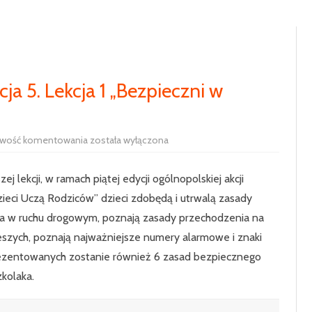
RADA RODZICÓW
100-LECIE SZKOŁY
UCZNIOWIE
HISTORIA SZKOŁY
SAMORZĄD 
PODSTAWOWE
ja 5. Lekcja 1 „Bezpieczni w
SIEKIERCZYN
ODDZIAŁ P
Dzieci
iwość komentowania
została wyłączona
KLASA 1
uczą
rodziców
edycja
KLASA 2
j lekcji, w ramach piątej edycji ogólnopolskiej akcji
5.
Lekcja
zieci Uczą Rodziców” dzieci zdobędą i utrwalą zasady
1
KLASA 3
„Bezpieczni
a w ruchu drogowym, poznają zasady przechodzenia na
w
drodze”
KLASA 4
ieszych, poznają najważniejsze numery alarmowe i znaki
ezentowanych zostanie również 6 zasad bezpiecznego
KLASA 5
zkolaka.
KLASA 6