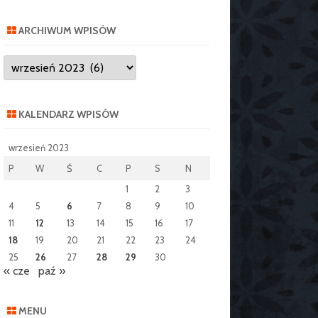
ARCHIWUM WPISÓW
Archiwum
wpisów
KALENDARZ WPISÓW
wrzesień 2023
P
W
Ś
C
P
S
N
1
2
3
4
5
6
7
8
9
10
11
12
13
14
15
16
17
18
19
20
21
22
23
24
25
26
27
28
29
30
« cze
paź »
MENU