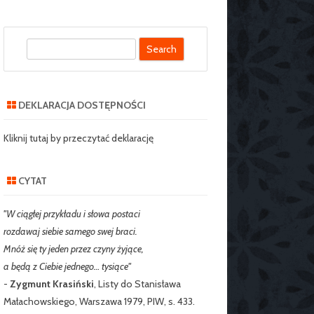
S
SZKOLNY SZKOŁY
e
J NR 2 W
a
IE
r
DEKLARACJA DOSTĘPNOŚCI
c
RZEDSZKOLNY
h
Kliknij tutaj by przeczytać deklarację
CYTAT
"W ciągłej przykładu i słowa postaci
rozdawaj siebie samego swej braci.
Mnóż się ty jeden przez czyny żyjące,
a będą z Ciebie jednego… tysiące"
-
Zygmunt Krasiński
, Listy do Stanisława
Małachowskiego, Warszawa 1979, PIW, s. 433.