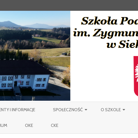
Skip
to
TY I INFORMACJE
SPOŁECZNOŚĆ
O SZKOLE
content
NAUCZYCIELE
PATRON
IUM
OKE
CKE
PRACOWNICY OBSŁUGI SZKOŁY
MIEJSCOWOŚĆ