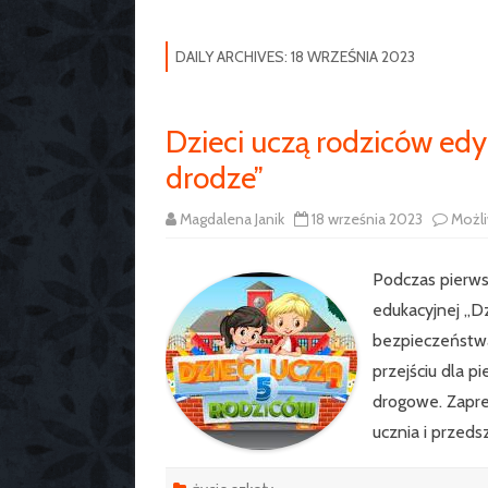
DAILY ARCHIVES:
18 WRZEŚNIA 2023
Dzieci uczą rodziców edyc
drodze”
Magdalena Janik
18 września 2023
Możl
Podczas pierwsze
edukacyjnej „D
bezpieczeństw
przejściu dla p
drogowe. Zapr
ucznia i przeds