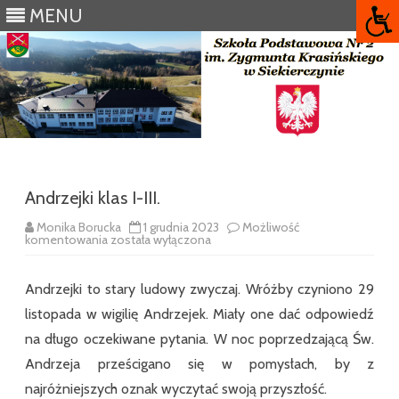
MENU
Skip
to
content
Andrzejki klas I-III.
Monika Borucka
1 grudnia 2023
Możliwość
Andrzejki
komentowania
została wyłączona
klas
I-
III.
Andrzejki to stary ludowy zwyczaj. Wróżby czyniono 29
listopada w wigilię Andrzejek. Miały one dać odpowiedź
na długo oczekiwane pytania. W noc poprzedzającą Św.
Andrzeja prześcigano się w pomysłach, by z
najróżniejszych oznak wyczytać swoją przyszłość.