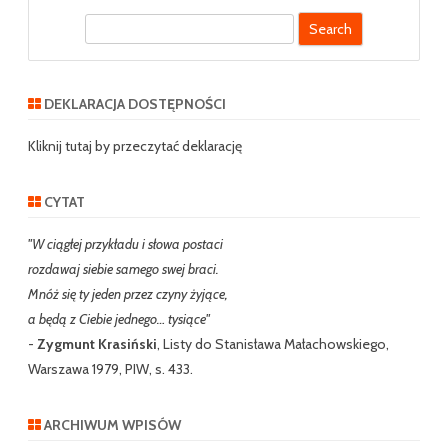
S
e
a
r
DEKLARACJA DOSTĘPNOŚCI
c
h
Kliknij tutaj by przeczytać deklarację
CYTAT
"W ciągłej przykładu i słowa postaci
rozdawaj siebie samego swej braci.
Mnóż się ty jeden przez czyny żyjące,
a będą z Ciebie jednego… tysiące"
-
Zygmunt Krasiński
, Listy do Stanisława Małachowskiego,
Warszawa 1979, PIW, s. 433.
ARCHIWUM WPISÓW