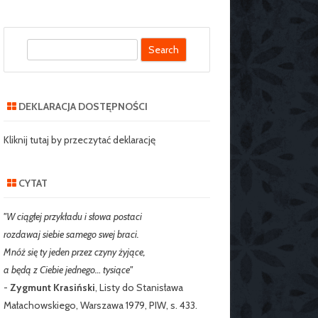
S
SZKOLNY SZKOŁY
e
J NR 2 W
a
IE
r
DEKLARACJA DOSTĘPNOŚCI
c
RZEDSZKOLNY
h
Kliknij tutaj by przeczytać deklarację
CYTAT
"W ciągłej przykładu i słowa postaci
rozdawaj siebie samego swej braci.
Mnóż się ty jeden przez czyny żyjące,
a będą z Ciebie jednego… tysiące"
-
Zygmunt Krasiński
, Listy do Stanisława
Małachowskiego, Warszawa 1979, PIW, s. 433.