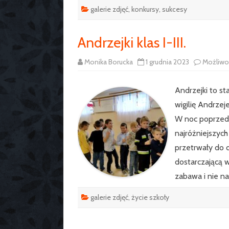
galerie zdjęć
,
konkursy
,
sukcesy
Andrzejki klas I-III.
Monika Borucka
1 grudnia 2023
Możliwo
Andrzejki to s
wigilię Andrze
W noc poprzedz
najróżniejszyc
przetrwały do d
dostarczającą w
zabawa i nie n
galerie zdjęć
,
życie szkoły