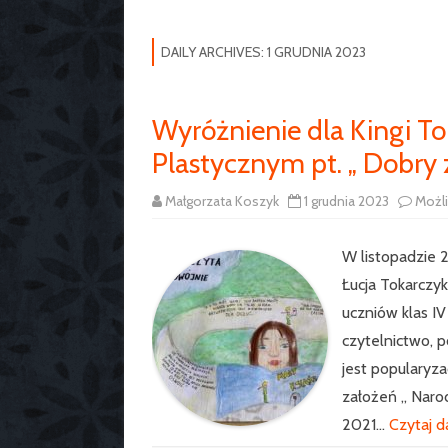
DAILY ARCHIVES:
1 GRUDNIA 2023
Wyróżnienie dla Kingi T
Plastycznym pt. „ Dobry 
Małgorzata Koszyk
1 grudnia 2023
Możl
W listopadzie 2
Łucja Tokarczyk
uczniów klas I
czytelnictwo, 
jest popularyza
założeń „ Naro
2021…
Czytaj d