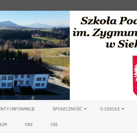
Skip
to
TY I INFORMACJE
SPOŁECZNOŚĆ
O SZKOLE
content
NAUCZYCIELE
PATRON
IUM
OKE
CKE
PRACOWNICY OBSŁUGI SZKOŁY
MIEJSCOWOŚĆ