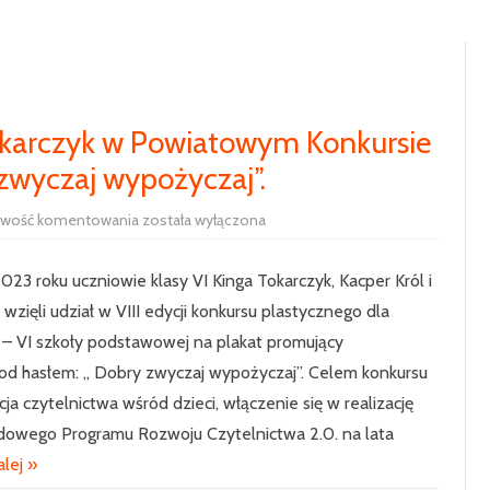
RADA RODZICÓW
100-LECIE SZKOŁY
UCZNIOWIE
HISTORIA SZKOŁY
SAMORZĄD 
PODSTAWOWE
okarczyk w Powiatowym Konkursie
SIEKIERCZYN
zwyczaj wypożyczaj”.
ODDZIAŁ P
Wyróżnienie
iwość komentowania
została wyłączona
KLASA 1
dla
Kingi
Tokarczyk
KLASA 2
023 roku uczniowie klasy VI Kinga Tokarczyk, Kacper Król i
w
Powiatowym
 wzięli udział w VIII edycji konkursu plastycznego dla
Konkursie
KLASA 3
Plastycznym
V – VI szkoły podstawowej na plakat promujący
pt.
„
KLASA 4
pod hasłem: „ Dobry zwyczaj wypożyczaj”. Celem konkursu
Dobry
zwyczaj
cja czytelnictwa wśród dzieci, włączenie się w realizację
wypożyczaj”.
KLASA 5
dowego Programu Rozwoju Czytelnictwa 2.0. na lata
KLASA 6
alej »