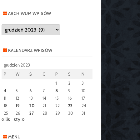
ARCHIWUM WPISÓW
Archiwum
wpisów
KALENDARZ WPISÓW
grudzień 2023
P
W
Ś
C
P
S
N
1
2
3
4
5
6
7
8
9
10
11
12
13
14
15
16
17
18
19
20
21
22
23
24
25
26
27
28
29
30
31
« lis
sty »
MENU