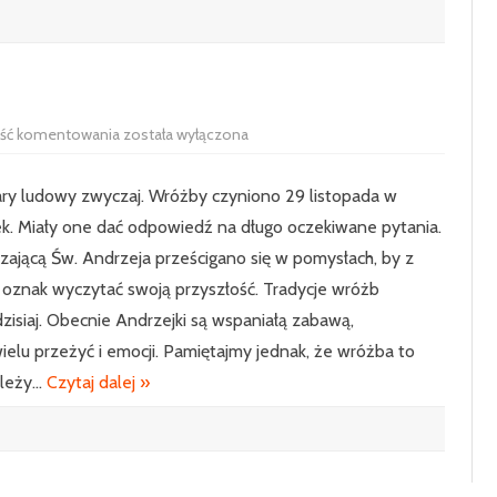
KLASA 7
KLASA 8
Andrzejki
ść komentowania
została wyłączona
klas
I-
III.
tary ludowy zwyczaj. Wróżby czyniono 29 listopada w
jek. Miały one dać odpowiedź na długo oczekiwane pytania.
ającą Św. Andrzeja prześcigano się w pomysłach, by z
h oznak wyczytać swoją przyszłość. Tradycje wróżb
zisiaj. Obecnie Andrzejki są wspaniałą zabawą,
ielu przeżyć i emocji. Pamiętajmy jednak, że wróżba to
ależy…
Czytaj dalej »