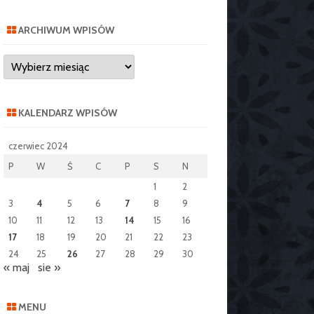
ARCHIWUM WPISÓW
Archiwum
wpisów
KALENDARZ WPISÓW
czerwiec 2024
P
W
Ś
C
P
S
N
1
2
3
4
5
6
7
8
9
10
11
12
13
14
15
16
17
18
19
20
21
22
23
24
25
26
27
28
29
30
« maj
sie »
MENU