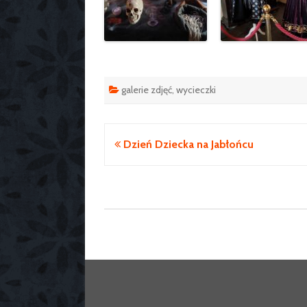
galerie zdjęć
,
wycieczki
Nawigacja
Dzień Dziecka na Jabłońcu
wpisu