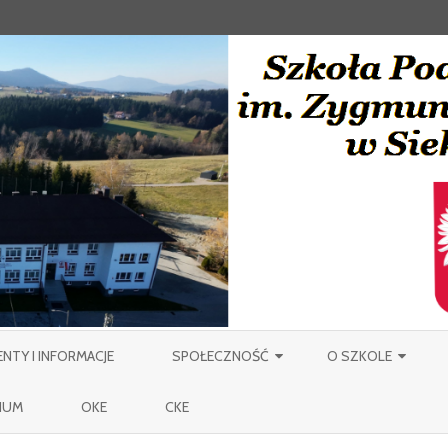
Skip
to
TY I INFORMACJE
SPOŁECZNOŚĆ
O SZKOLE
content
NAUCZYCIELE
PATRON
IUM
OKE
CKE
PRACOWNICY OBSŁUGI SZKOŁY
MIEJSCOWOŚĆ