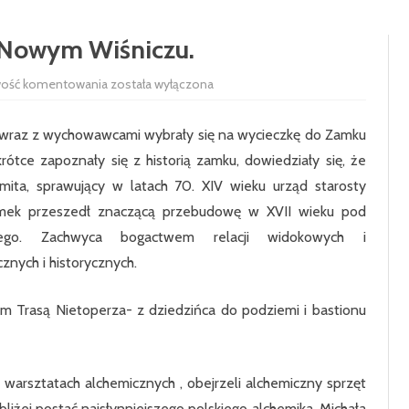
RADA RODZICÓW
100-LECIE SZKOŁY
 Nowym Wiśniczu.
UCZNIOWIE
HISTORIA SZKOŁY
SAMORZĄD 
Wycieczka
wość komentowania
została wyłączona
PODSTAWOWE
do
Zamku
SIEKIERCZYN
w
3a wraz z wychowawcami wybrały się na wycieczkę do Zamku
Nowym
Wiśniczu.
ODDZIAŁ P
ótce zapoznały się z historią zamku, dowiedziały się, że
ita, sprawujący w latach 70. XIV wieku urząd starosty
KLASA 1
 Zamek przeszedł znaczącą przebudowę w XVII wieku pod
KLASA 2
kiego. Zachwyca bogactwem relacji widokowych i
znych i historycznych.
KLASA 3
KLASA 4
em Trasą Nietoperza- z dziedzińca do podziemi i bastionu
KLASA 5
KLASA 6
 warsztatach alchemicznych , obejrzeli alchemiczny sprzęt
iżej postać najsłynniejszego polskiego alchemika, Michała