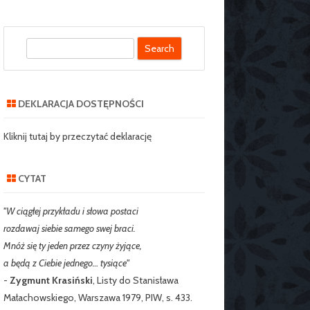
S
SZKOLNY SZKOŁY
e
J NR 2 W
a
IE
r
DEKLARACJA DOSTĘPNOŚCI
c
RZEDSZKOLNY
h
Kliknij tutaj by przeczytać deklarację
CYTAT
"W ciągłej przykładu i słowa postaci
rozdawaj siebie samego swej braci.
Mnóż się ty jeden przez czyny żyjące,
a będą z Ciebie jednego… tysiące"
-
Zygmunt Krasiński
, Listy do Stanisława
Małachowskiego, Warszawa 1979, PIW, s. 433.