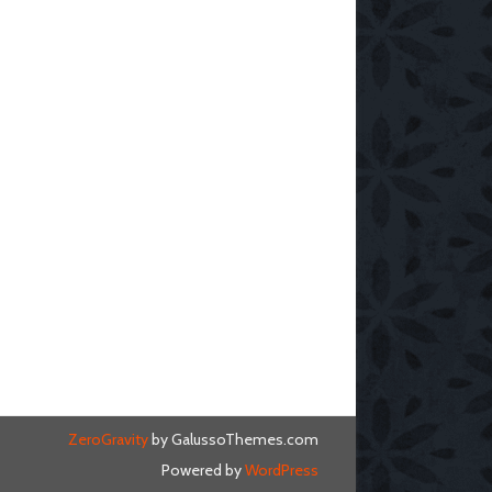
ZeroGravity
by GalussoThemes.com
Powered by
WordPress