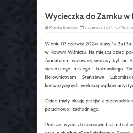
Wycieczka do Zamku w
Monika Borucka
7 czerwca 2024
Możli
W dniu 03 czerwca 2024r. klasy 1a, 2a i 
w Nowym Wiśniczu. Na miejscu dzieci pokr
fundatorem warownej siedziby był Jan Km
sieradzkiego, ruskiego i krakowskiego.
kierownictwem Stanisława Lubomirs
kompozycyjnych, wielością wątków artystyc
Dzieci miały okazję przejść z przewodniki
południowo- zachodniego.
Podczas wycieczki uczniowie brali udział w
oraz „wybuchowe” doświadczenia. Poznali bl