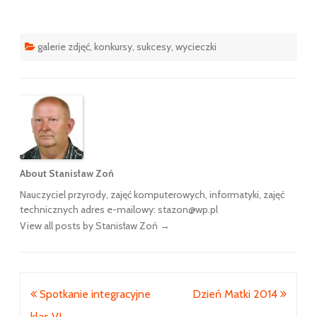
galerie zdjęć
,
konkursy
,
sukcesy
,
wycieczki
About Stanisław Zoń
Nauczyciel przyrody, zajęć komputerowych, informatyki, zajęć
technicznych adres e-mailowy: stazon@wp.pl
View all posts by Stanisław Zoń
→
Nawigacja
Spotkanie integracyjne
Dzień Matki 2014
wpisu
klas VI