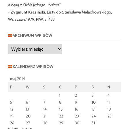
a będą z Ciebie jednego… tysiące"
-
Zygmunt Krasiński
, Listy do Stanisława Małachowskiego,
Warszawa 1979, PIW, s. 433.
ARCHIWUM WPISÓW
Archiwum
wpisów
KALENDARZ WPISÓW
maj 2014
P
W
Ś
C
P
S
N
1
2
3
4
5
6
7
8
9
10
11
12
13
14
15
16
17
18
19
20
21
22
23
24
25
26
27
28
29
30
31
« kwi
cze »