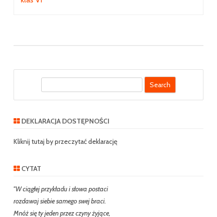
S
e
a
r
DEKLARACJA DOSTĘPNOŚCI
c
h
Kliknij tutaj by przeczytać deklarację
CYTAT
"W ciągłej przykładu i słowa postaci
rozdawaj siebie samego swej braci.
Mnóż się ty jeden przez czyny żyjące,