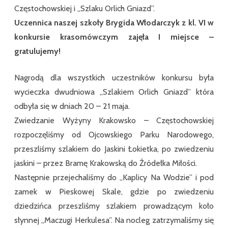
Częstochowskiej i ,,Szlaku Orlich Gniazd”.
Uczennica naszej szkoły Brygida Włodarczyk z kl. VI w
konkursie krasomówczym zajęła I miejsce –
gratulujemy!
Nagrodą dla wszystkich uczestników konkursu była
wycieczka dwudniowa ,,Szlakiem Orlich Gniazd” która
odbyła się w dniach 20 – 21 maja.
Zwiedzanie Wyżyny Krakowsko – Częstochowskiej
rozpoczęliśmy od Ojcowskiego Parku Narodowego,
przeszliśmy szlakiem do Jaskini Łokietka, po zwiedzeniu
jaskini – przez Bramę Krakowską do Źródełka Miłości.
Następnie przejechaliśmy do ,,Kaplicy Na Wodzie” i pod
zamek w Pieskowej Skale, gdzie po zwiedzeniu
dziedzińca przeszliśmy szlakiem prowadzącym koło
słynnej ,,Maczugi Herkulesa”. Na nocleg zatrzymaliśmy się