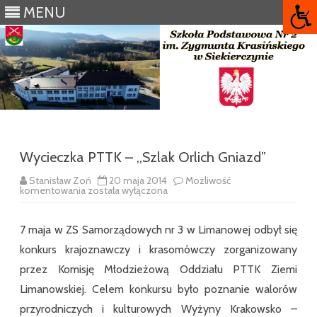
MENU
Skip
to
content
Wycieczka PTTK – ,,Szlak Orlich Gniazd”
Stanisław Zoń
20 maja 2014
Możliwość
Wycieczka
komentowania
została wyłączona
PTTK
–
,,Szlak
7 maja w ZS Samorządowych nr 3 w Limanowej odbył się
Orlich
Gniazd”
konkurs krajoznawczy i krasomówczy zorganizowany
przez Komisję Młodzieżową Oddziału PTTK Ziemi
Limanowskiej. Celem konkursu było poznanie walorów
przyrodniczych i kulturowych Wyżyny Krakowsko –