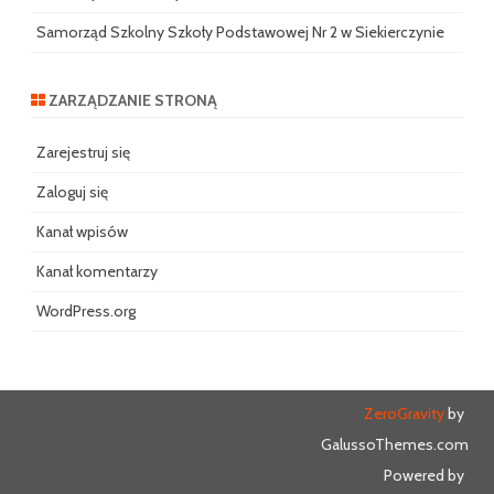
Samorząd Szkolny Szkoły Podstawowej Nr 2 w Siekierczynie
ZARZĄDZANIE STRONĄ
Zarejestruj się
Zaloguj się
Kanał wpisów
Kanał komentarzy
WordPress.org
ZeroGravity
by
GalussoThemes.com
Powered by