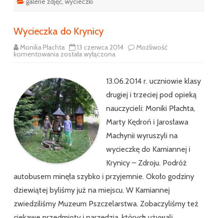
galerie zdjęć
,
wycieczki
Wycieczka do Krynicy
Monika Płachta
13 czerwca 2014
Możliwość
Wycieczka
komentowania
została wyłączona
do
Krynicy
13.06.2014 r. uczniowie klasy
drugiej i trzeciej pod opieką
nauczycieli: Moniki Płachta,
Marty Kędroń i Jarosława
Machynii wyruszyli na
wycieczkę do Kamiannej i
Krynicy – Zdroju. Podróż
autobusem minęła szybko i przyjemnie. Około godziny
dziewiątej byliśmy już na miejscu. W Kamiannej
zwiedziliśmy Muzeum Pszczelarstwa. Zobaczyliśmy też
ciekawe przedmioty i narzędzia, których używali