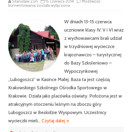
Stanisław Zoń
15 czerwca 2014
Możliwość
Wycieczka
komentowania
została wyłączona
trzydniowa
–
Lubogoszcz
2014
W dniach 13-15 czerwca
uczniowie klasy IV, V i VI wraz
z wychowawcami brali udział
w trzydniowej wycieczce
krajoznawczo – turystycznej
do Bazy Szkoleniowo –
Wypoczynkowej
„Lubogoszcz” w Kasince Małej. Baza ta jest częścią
Krakowskiego Szkolnego Ośrodka Sportowego w
Krakowie. Działa jako placówka oświaty. Położona jest w
atrakcyjnym otoczeniu leśnym na zboczu góry
Lubogoszcz w Beskidzie Wyspowym. Uczestnicy
wycieczki mieli…
Czytaj dalej »