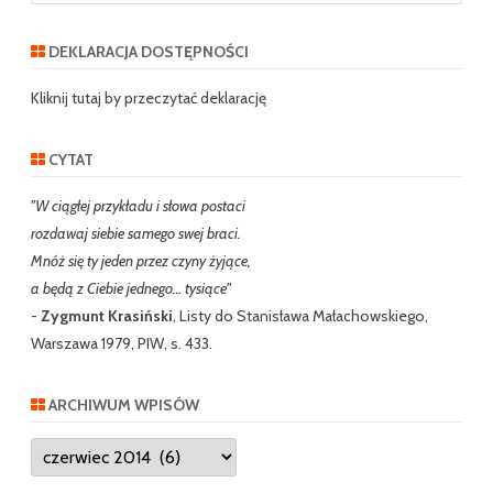
a
r
DEKLARACJA DOSTĘPNOŚCI
c
h
Kliknij tutaj by przeczytać deklarację
CYTAT
"W ciągłej przykładu i słowa postaci
rozdawaj siebie samego swej braci.
Mnóż się ty jeden przez czyny żyjące,
a będą z Ciebie jednego… tysiące"
-
Zygmunt Krasiński
, Listy do Stanisława Małachowskiego,
Warszawa 1979, PIW, s. 433.
ARCHIWUM WPISÓW
Archiwum
wpisów