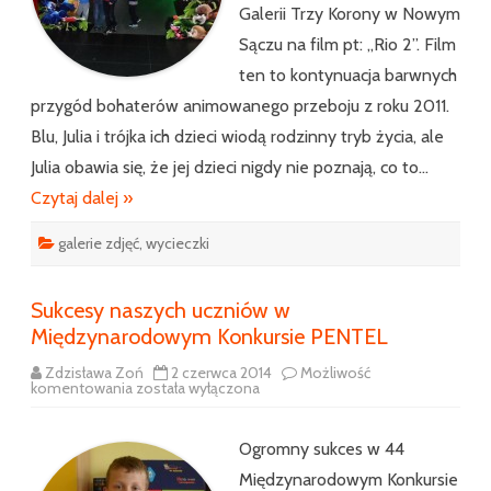
Galerii Trzy Korony w Nowym
Sączu na film pt: ,,Rio 2”. Film
ten to kontynuacja barwnych
przygód bohaterów animowanego przeboju z roku 2011.
Blu, Julia i trójka ich dzieci wiodą rodzinny tryb życia, ale
Julia obawia się, że jej dzieci nigdy nie poznają, co to…
Czytaj dalej »
galerie zdjęć
,
wycieczki
Sukcesy naszych uczniów w
Międzynarodowym Konkursie PENTEL
Zdzisława Zoń
2 czerwca 2014
Możliwość
Sukcesy
komentowania
została wyłączona
naszych
uczniów
w
Międzynarodowym
Ogromny sukces w 44
Konkursie
PENTEL
Międzynarodowym Konkursie