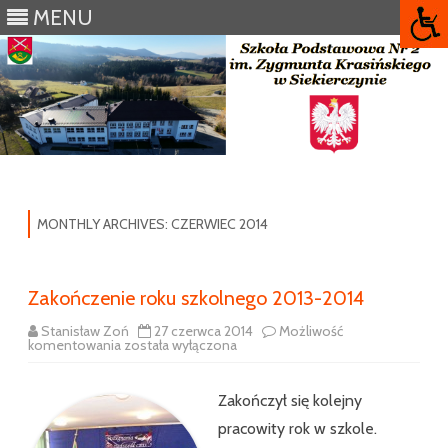
MENU
Skip
to
content
MONTHLY ARCHIVES:
CZERWIEC 2014
Zakończenie roku szkolnego 2013-2014
Stanisław Zoń
27 czerwca 2014
Możliwość
Zakończenie
komentowania
została wyłączona
roku
szkolnego
2013-
2014
Zakończył się kolejny
pracowity rok w szkole.