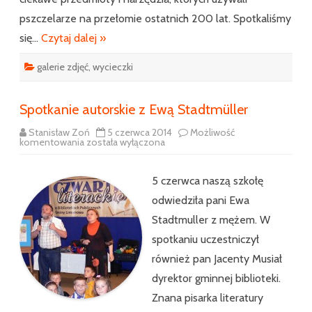
pszczelarze na przełomie ostatnich 200 lat. Spotkaliśmy
się…
Czytaj dalej »
galerie zdjęć
,
wycieczki
Spotkanie autorskie z Ewą Stadtmüller
Stanisław Zoń
5 czerwca 2014
Możliwość
Spotkanie
komentowania
została wyłączona
autorskie
z
Ewą
Stadtmüller
5 czerwca naszą szkołę
odwiedziła pani Ewa
Stadtmuller z mężem. W
spotkaniu uczestniczył
również pan Jacenty Musiał
dyrektor gminnej biblioteki.
Znana pisarka literatury