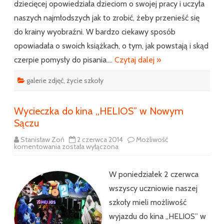
dziecięcej opowiedziała dzieciom o swojej pracy i uczyła
naszych najmłodszych jak to zrobić, żeby przenieść się
do krainy wyobraźni. W bardzo ciekawy sposób
opowiadała o swoich książkach, o tym, jak powstają i skąd
czerpie pomysły do pisania….
Czytaj dalej »
galerie zdjęć
,
życie szkoły
Wycieczka do kina ,,HELIOS” w Nowym
Sączu
Stanisław Zoń
2 czerwca 2014
Możliwość
Wycieczka
komentowania
została wyłączona
do
kina
,,HELIOS”
w
W poniedziałek 2 czerwca
Nowym
Sączu
wszyscy uczniowie naszej
szkoły mieli możliwość
wyjazdu do kina ,,HELIOS” w